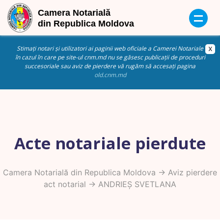
Stimați notari și utilizatori ai paginii web oficiale a Camerei Notariale
în cazul în care pe site-ul cnm.md nu se găsesc publicații de proceduri
succesoriale sau aviz de pierdere vă rugăm să accesați pagina
old.cnm.md
Acte notariale pierdute
Camera Notarială din Republica Moldova
->
Aviz pierdere
act notarial
-> ANDRIEȘ SVETLANA