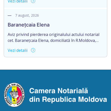
Vezi detalii
pierderea originalului actului notarial: contract de
vînzare-cumpărare nr.9325 din 11.08.2017
autentificat de notarul Nimerenco Silvia.
7 august, 2026
Baranețcaia Elena
Aviz privind pierderea originalului actului notarial
cet. Baranețcaia Elena, domiciliată în R.Moldova,
raionul Edineț, or.Cupcini, aduce la cunoștință
Vezi detalii
pierderea originalului actului notarial: contract de
vînzare-cumpărare nr.9324 din 11.08.2017
autentificat de notarul Nimerenco Silvia.