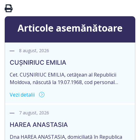
Articole asemănătoare
8 august, 2026
CUȘNIRIUC EMILIA
Cet. CUȘNIRIUC EMILIA, cetăţean al Republicii
Moldova, născută la 19.07.1968, cod personal
2005037033108, domiciliată în Republica Moldova,
Vezi detalii
raionul Fălești, satul Comarovca, aduce la
cunoștință pierderea originalului actului notarial:
Certificatului de moștenitor legal, înregistrat sub
7 august, 2026
nr. 196 la data de 16.03.2005, eliberat de notarul
HAREA ANASTASIA
Larisa Dogotari, cu sediul biroului în or. Fălești,
str.Ștefan cel Mare, 61.
Dna HAREA ANASTASIA, domiciliată în Republica