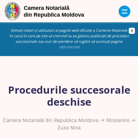
Stimați notari și utilizatori ai paginii web oficiale a Camerei Notariale
în cazul în care pe site-ul cnm.md nu se găsesc publicații de proceduri
succesoriale sau aviz de pierdere vă rugăm să accesați pagina
old.cnm.md
Procedurile succesorale
deschise
Camera Notarială din Republica Moldova
->
Mostenire
->
Zuza Nina