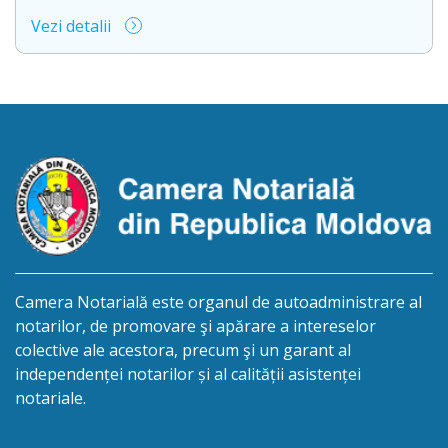
biroului la adresa: Republica Moldova, mun.
Vezi detalii
Chișinău, str. M. Kogălniceanu, 36A, ap. 3, anunță
despre deschiderea procedurii succesorale în urma
decesului cet. Ciobotaru Ion, care a decedat la data
de 15 februarie 2026. Eliberarea certificatului de
moștenitor este planificată în prealabil pentru data
de 30.11.2026 […]
Camera Notarială este organul de autoadministrare al
notarilor, de promovare şi apărare a intereselor
colective ale acestora, precum şi un garant al
independenței notarilor și al calității asistenței
notariale.