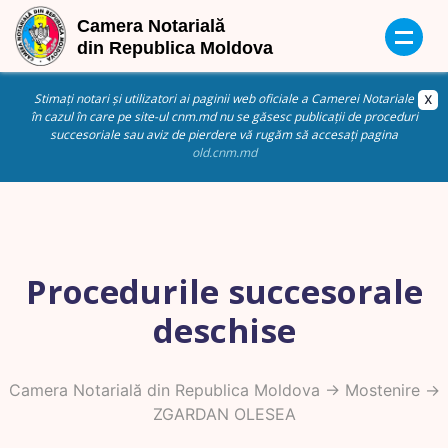
Stimați notari și utilizatori ai paginii web oficiale a Camerei Notariale
în cazul în care pe site-ul cnm.md nu se găsesc publicații de proceduri
succesoriale sau aviz de pierdere vă rugăm să accesați pagina
old.cnm.md
Procedurile succesorale
deschise
Camera Notarială din Republica Moldova
->
Mostenire
->
ZGARDAN OLESEA