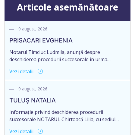
Articole asemănătoare
9 august, 2026
PRISACARI EVGHENIA
Notarul Timciuc Ludmila, anunță despre
deschiderea procedurii succesorale în urma
decesului cet. PRISACARI EVGHENIA, născut/ă la
Vezi detalii
11.02.1935, IDNP 2001009326568, decedat/ă la
03.04.2026. Informăm succesibilii, că conform
prevederilor legale, pentru moștenirile deschise
9 august, 2026
începând cu 01.04.2026 termenul de opțiune pentru
TULUȘ NATALIA
acceptarea sau renunțarea la moștenire este de 12
luni din data decesului (data deschiderii moștenirii).
Informaţie privind deschiderea procedurii
Eliberarea certificatului […]
succesorale NOTARUL Chirtoacă Lilia, cu sediul
biroului la adresa: mun.Chişinău,
Vezi detalii
str.M.Kogălniceanu nr.3, ap.1, anunţă despre