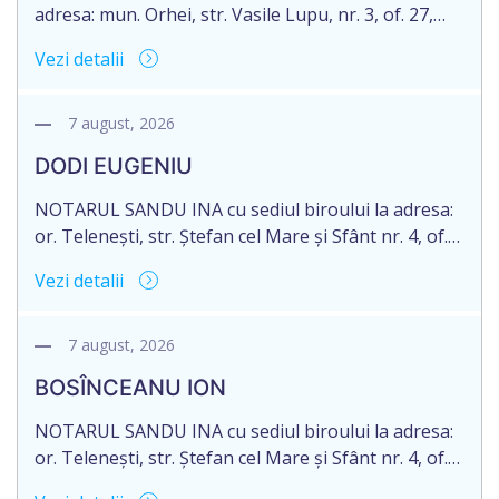
adresa: mun. Orhei, str. Vasile Lupu, nr. 3, of. 27,
anunță despre deschiderea procedurii succesorale
Vezi detalii
în urma decesului cet. TULBURI GHEORGHE,
născut/ă la 18.06.1970, IDNP 2002027022038,
decedat/ă la 16 mai 2026. Eliberarea certificatului de
7 august, 2026
moștenitor este planificată în prealabil după data
DODI EUGENIU
de 16.05.2027 termenul de opțiune pentru
acceptarea […]
NOTARUL SANDU INA cu sediul biroului la adresa:
or. Telenești, str. Ștefan cel Mare și Sfânt nr. 4, of.
1, anunță despre deschiderea procedurii
Vezi detalii
succesorale în urma decesului cet. DODI EUGENIU,
născut/ă la 11.03.1941, cod personal
2003035009604, decedat/ă la data de 12.01.2026
7 august, 2026
/doisprezece ianuarie anul două mii douăzeci și
BOSÎNCEANU ION
șase/. Eliberarea certificatului de moștenitor este
[…]
NOTARUL SANDU INA cu sediul biroului la adresa:
or. Telenești, str. Ștefan cel Mare și Sfânt nr. 4, of.
1, anunță despre deschiderea procedurii