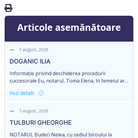
Articole asemănătoare
7 august, 2026
DOGANIC ILIA
Informație privind deschiderea procedurii
succesorale Eu, notarul, Toma Elena, în temeiul art.
71 Legii 246/2018 privind la procedură notarială
Vezi detalii
notific Moștenitorii/ persoană care are un interes
legitim, despre deschiderea procedurii succesorale
notariale în urma decesului cet. DOGANIC ILIA,
7 august, 2026
decedat la data de 09.02.2025, cod personal
TULBURI GHEORGHE
2007040006216. Eliberarea certificatului de
moștenitor este planificată în prealabil pentru […]
NOTARUL Budeci Nelea, cu sediul biroului la