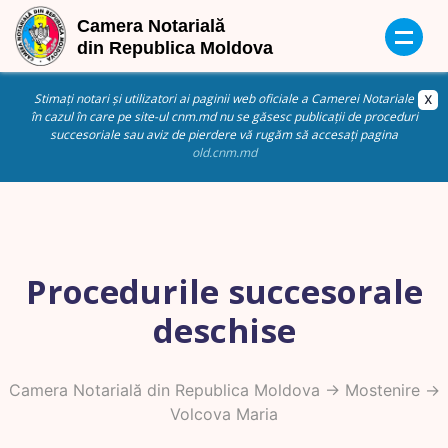
Stimați notari și utilizatori ai paginii web oficiale a Camerei Notariale
în cazul în care pe site-ul cnm.md nu se găsesc publicații de proceduri
succesoriale sau aviz de pierdere vă rugăm să accesați pagina
old.cnm.md
Procedurile succesorale
deschise
Camera Notarială din Republica Moldova
->
Mostenire
->
Volcova Maria