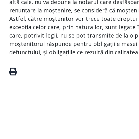
altă cale, nu va depune la notarul care desfășoa
renunțare la moștenire, se consideră că moșteni
Astfel, către moștenitor vor trece toate drepturi
excepția celor care, prin natura lor, sunt legat
care, potrivit legii, nu se pot transmite de la o p
moștenitorul răspunde pentru obligațiile masei s
defunctului, și obligațiile ce rezultă din calitate