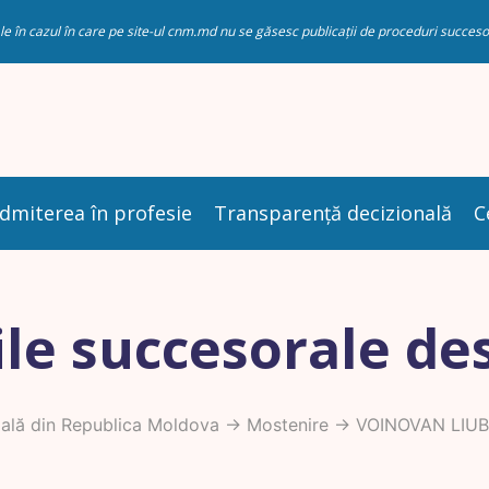
riale în cazul în care pe site-ul cnm.md nu se găsesc publicații de proceduri succ
dmiterea în profesie
Transparență decizională
C
le succesorale de
ală din Republica Moldova
->
Mostenire
-> VOINOVAN LIU