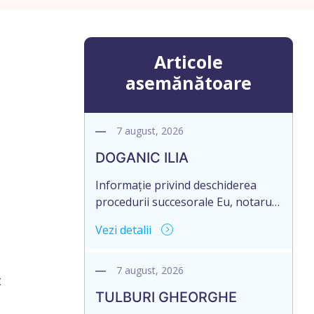
Articole
asemănătoare
7 august, 2026
DOGANIC ILIA
Informație privind deschiderea
procedurii succesorale Eu, notarul,
Toma Elena, în temeiul art. 71 Legii
Vezi detalii
246/2018 privind la procedură
notarială notific Moștenitorii/
persoană care are un interes
7 august, 2026
t
legitim, despre deschiderea
TULBURI GHEORGHE
procedurii succesorale notariale în