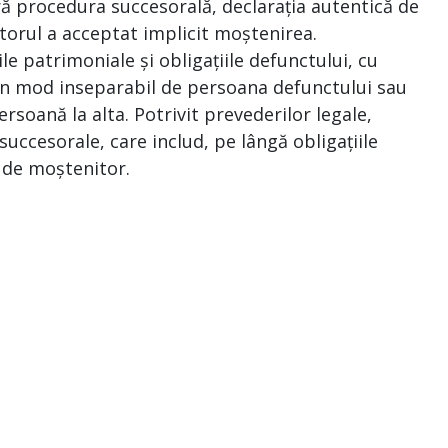
ră procedura succesorală, declarația autentică de
torul a acceptat implicit moștenirea.
le patrimoniale și obligațiile defunctului, cu
e în mod inseparabil de persoana defunctului sau
ersoană la alta. Potrivit prevederilor legale,
uccesorale, care includ, pe lângă obligațiile
a de moștenitor.