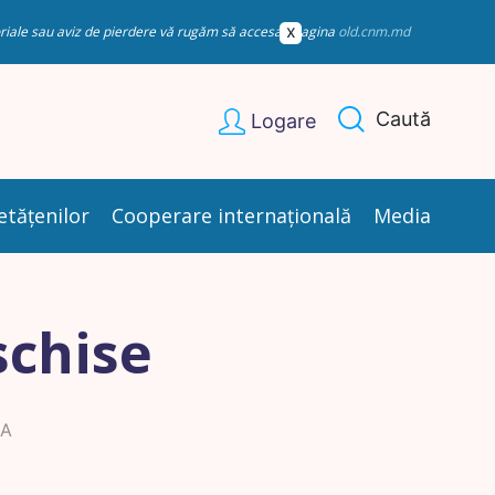
esoriale sau aviz de pierdere vă rugăm să accesați pagina
old.cnm.md
Caută
Logare
etățenilor
Cooperare internațională
Media
schise
BA