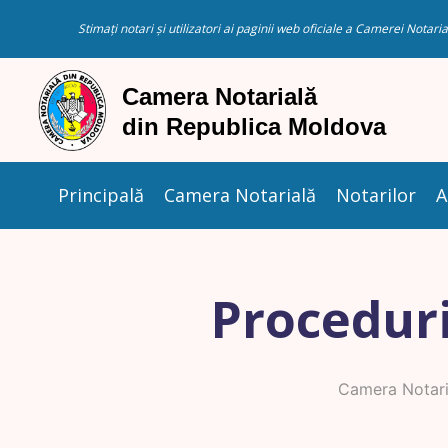
Stimați notari și utilizatori ai paginii web oficiale a Camerei Nota
Principală
Camera Notarială
Notarilor
A
Proceduri
Camera Notari