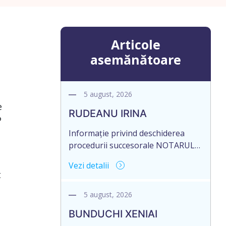
Articole
asemănătoare
5 august, 2026
e
RUDEANU IRINA
P
Informație privind deschiderea
procedurii succesorale NOTARUL
Miron Corneliu, cu sediul biroului
Vezi detalii
la adresa: R. Moldova, or. Sîngerei,
t
str. Testemițeanu, nr. 3/6, anunță
despre deschiderea procedurii
5 august, 2026
succesorale în urma decesului
BUNDUCHI XENIAI
defunctei – RUDEANU IRINA,