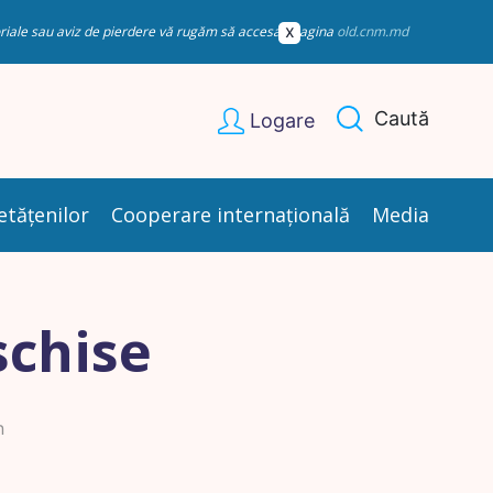
esoriale sau aviz de pierdere vă rugăm să accesați pagina
old.cnm.md
Caută
Logare
etățenilor
Cooperare internațională
Media
schise
n