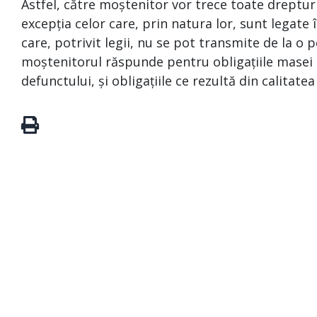
Astfel, către moștenitor vor trece toate drepturi
excepția celor care, prin natura lor, sunt legat
care, potrivit legii, nu se pot transmite de la o p
moștenitorul răspunde pentru obligațiile masei s
defunctului, și obligațiile ce rezultă din calitate