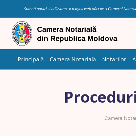
Stimați notari și utilizatori ai paginii web oficiale a Camerei Nota
Principală
Camera Notarială
Notarilor
A
Proceduri
Camera Notar