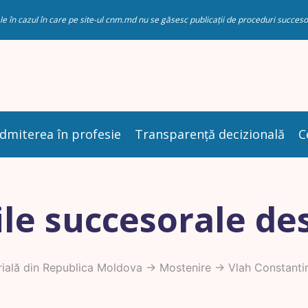
riale în cazul în care pe site-ul cnm.md nu se găsesc publicații de proceduri succ
dmiterea în profesie
Transparență decizională
C
le succesorale de
ială din Republica Moldova
->
Mostenire
-> Vlah Constanti