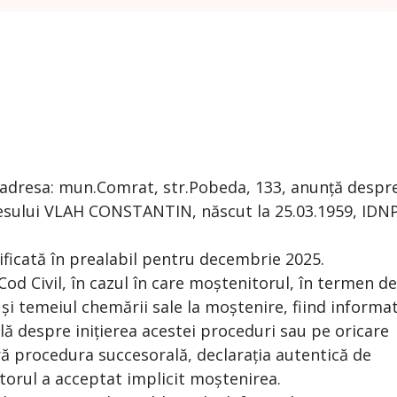
 adresa: mun.Comrat, str.Pobeda, 133, anunță despr
esului VLAH CONSTANTIN, născut la 25.03.1959, IDN
ificată în prealabil pentru decembrie 2025.
 Cod Civil, în cazul în care moștenitorul, în termen de
 și temeiul chemării sale la moștenire, fiind informa
ă despre inițierea acestei proceduri sau pe oricare
ră procedura succesorală, declarația autentică de
torul a acceptat implicit moștenirea.