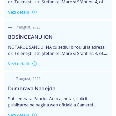
or. Telenești, str. Ștefan cel Mare și Sfânt nr. 4, of.
1, anunță despre deschiderea procedurii
Vezi detalii
succesorale în urma decesului cet. DODI EUGENIU,
născut/ă la 11.03.1941, cod personal
2003035009604, decedat/ă la data de 12.01.2026
7 august, 2026
/doisprezece ianuarie anul două mii douăzeci și
BOSÎNCEANU ION
șase/. Eliberarea certificatului de moștenitor este
[…]
NOTARUL SANDU INA cu sediul biroului la adresa:
or. Telenești, str. Ștefan cel Mare și Sfânt nr. 4, of.
1, anunță despre deschiderea procedurii
Vezi detalii
succesorale în urma decesului cet. BOSÎNCEANU
ION, născut/ă la 21.07.1980, cod personal
0991201351317, decedat/ă la data de 15.05.2021
7 august, 2026
/cincisprezece mai anul două mii douăzeci și unu/.
Dumbrava Nadejda
Eliberarea certificatului de moștenitor este […]
Subsemnata Panciuc Aurica, notar, solicit
publicarea pe pagina web oficială a Camerei
Notariale www.cnm.md a Informației despre
Vezi detalii