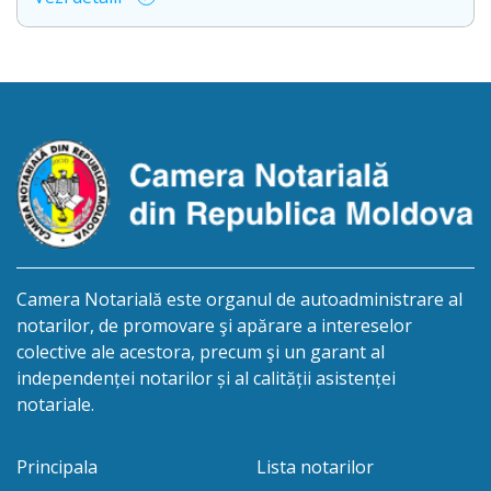
deschiderea procedurii succesorale cu următorul
conținut: Informație privind deschiderea procedurii
succesorale Notarul Panciuc Aurica, cu sediul
biroului la adresa: R.Moldova, or.Sîngerei,
str.Independenţei, 83/4, anunță despre deschiderea
procedurii succesorale în urma decesului
cet.Dumbrava Nadejda, cetățeană moldoveană, a.n.
20 aprilie […]
Camera Notarială este organul de autoadministrare al
notarilor, de promovare şi apărare a intereselor
colective ale acestora, precum şi un garant al
independenței notarilor și al calității asistenței
notariale.
Principala
Lista notarilor