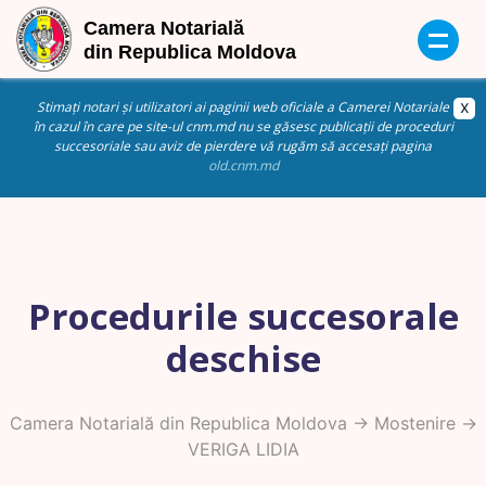
Stimați notari și utilizatori ai paginii web oficiale a Camerei Notariale
în cazul în care pe site-ul cnm.md nu se găsesc publicații de proceduri
succesoriale sau aviz de pierdere vă rugăm să accesați pagina
old.cnm.md
Procedurile succesorale
deschise
Camera Notarială din Republica Moldova
->
Mostenire
->
VERIGA LIDIA