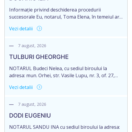
Informație privind deschiderea procedurii
succesorale Eu, notarul, Toma Elena, în temeiul art.
71 Legii 246/2018 privind la procedură notarială
Vezi detalii
notific Moștenitorii/ persoană care are un interes
legitim, despre deschiderea procedurii succesorale
notariale în urma decesului cet. DOGANIC ILIA,
7 august, 2026
decedat la data de 09.02.2025, cod personal
TULBURI GHEORGHE
2007040006216. Eliberarea certificatului de
moștenitor este planificată în prealabil pentru […]
NOTARUL Budeci Nelea, cu sediul biroului la
adresa: mun. Orhei, str. Vasile Lupu, nr. 3, of. 27,
anunță despre deschiderea procedurii succesorale
Vezi detalii
în urma decesului cet. TULBURI GHEORGHE,
născut/ă la 18.06.1970, IDNP 2002027022038,
decedat/ă la 16 mai 2026. Eliberarea certificatului de
7 august, 2026
moștenitor este planificată în prealabil după data
DODI EUGENIU
de 16.05.2027 termenul de opțiune pentru
acceptarea […]
NOTARUL SANDU INA cu sediul biroului la adresa: