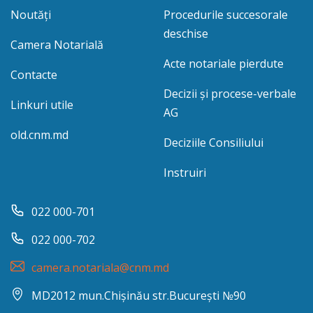
Noutăți
Procedurile succesorale
deschise
Camera Notarială
Acte notariale pierdute
Contacte
Decizii și procese-verbale
Linkuri utile
AG
old.cnm.md
Deciziile Consiliului
Instruiri
022 000-701
022 000-702
camera.notariala@cnm.md
MD2012 mun.Chișinău str.București №90