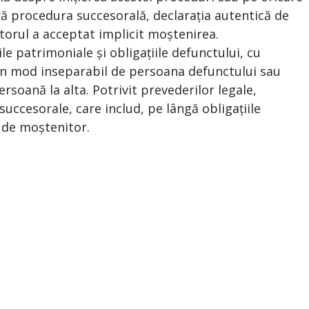
ră procedura succesorală, declarația autentică de
torul a acceptat implicit moștenirea.
le patrimoniale și obligațiile defunctului, cu
e în mod inseparabil de persoana defunctului sau
ersoană la alta. Potrivit prevederilor legale,
uccesorale, care includ, pe lângă obligațiile
a de moștenitor.