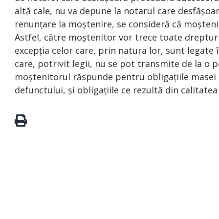
altă cale, nu va depune la notarul care desfășoa
renunțare la moștenire, se consideră că moșteni
Astfel, către moștenitor vor trece toate drepturi
excepția celor care, prin natura lor, sunt legat
care, potrivit legii, nu se pot transmite de la o p
moștenitorul răspunde pentru obligațiile masei s
defunctului, și obligațiile ce rezultă din calitate