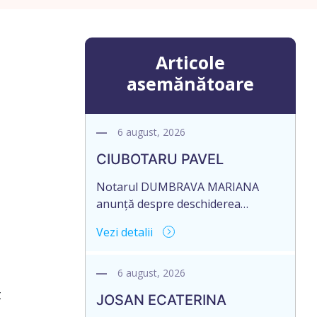
Articole
asemănătoare
6 august, 2026
CIUBOTARU PAVEL
Notarul DUMBRAVA MARIANA
anunță despre deschiderea
procedurii succesorale în urma
Vezi detalii
decesului cet. CIUBOTARU PAVEL,
data naşterii 28.12.1951, decedat la
data de 21 MAI 2026, IDNP
6 august, 2026
0971111370927. Informăm
t
JOSAN ECATERINA
succesibilii, că conform