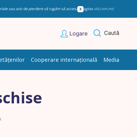
esoriale sau aviz de pierdere vă rugăm să accesați pagina
old.cnm.md
Caută
Logare
etățenilor
Cooperare internațională
Media
schise
A