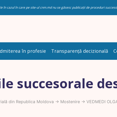
riale în cazul în care pe site-ul cnm.md nu se găsesc publicații de proceduri succ
dmiterea în profesie
Transparență decizională
C
le succesorale de
ială din Republica Moldova
->
Mostenire
-> VEDMEDI OLG