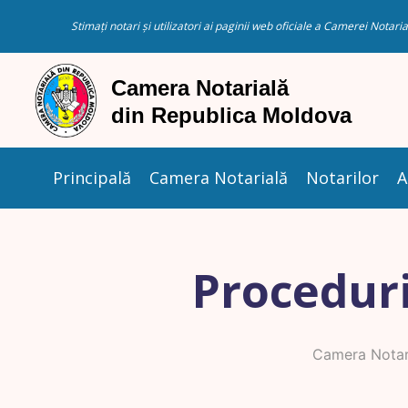
Stimați notari și utilizatori ai paginii web oficiale a Camerei Nota
Principală
Camera Notarială
Notarilor
A
Proceduri
Camera Notar