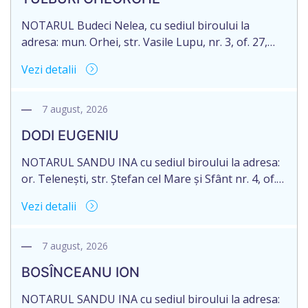
2007040006216. Eliberarea certificatului de
moștenitor este planificată în prealabil pentru […]
NOTARUL Budeci Nelea, cu sediul biroului la
adresa: mun. Orhei, str. Vasile Lupu, nr. 3, of. 27,
anunță despre deschiderea procedurii succesorale
Vezi detalii
în urma decesului cet. TULBURI GHEORGHE,
născut/ă la 18.06.1970, IDNP 2002027022038,
decedat/ă la 16 mai 2026. Eliberarea certificatului de
7 august, 2026
moștenitor este planificată în prealabil după data
DODI EUGENIU
de 16.05.2027 termenul de opțiune pentru
acceptarea […]
NOTARUL SANDU INA cu sediul biroului la adresa:
or. Telenești, str. Ștefan cel Mare și Sfânt nr. 4, of.
1, anunță despre deschiderea procedurii
Vezi detalii
succesorale în urma decesului cet. DODI EUGENIU,
născut/ă la 11.03.1941, cod personal
2003035009604, decedat/ă la data de 12.01.2026
7 august, 2026
/doisprezece ianuarie anul două mii douăzeci și
BOSÎNCEANU ION
șase/. Eliberarea certificatului de moștenitor este
[…]
NOTARUL SANDU INA cu sediul biroului la adresa: