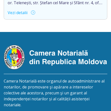
or. Telenești, str. Ștefan cel Mare și Sfânt nr. 4, of.
1, anunță despre deschiderea procedurii
Vezi detalii
succesorale în urma decesului cet. BOSÎNCEANU
ION, născut/ă la 21.07.1980, cod personal
0991201351317, decedat/ă la data de 15.05.2021
/cincisprezece mai anul două mii douăzeci și unu/.
Eliberarea certificatului de moștenitor este […]
Camera Notarială este organul de autoadministrare al
notarilor, de promovare şi apărare a intereselor
colective ale acestora, precum şi un garant al
independenței notarilor și al calității asistenței
notariale.