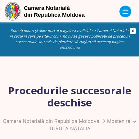
Stimați notari și utilizatori ai paginii web oficiale a Camerei Notariale
în cazul în care pe site-ul cnm.md nu se găsesc publicații de proceduri
succesoriale sau aviz de pierdere vă rugăm să accesați pagina
old.cnm.md
Procedurile succesorale
deschise
Camera Notarială din Republica Moldova
->
Mostenire
->
TURUTA NATALIA