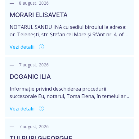
8 august, 2026
MORARI ELISAVETA
NOTARUL SANDU INA cu sediul biroului la adresa:
or. Telenești, str. Ștefan cel Mare și Sfânt nr. 4, of.
1, anunță despre deschiderea procedurii
Vezi detalii
succesorale în urma decesului cet. MORARI
ELISAVETA, născut/ă la 21.10.1945, cod personal
2005035073658, decedat/ă la data de 09.03.2026
7 august, 2026
/nouă martie anul două mii douăzeci și șase/.
DOGANIC ILIA
Eliberarea certificatului de moștenitor este […]
Informație privind deschiderea procedurii
succesorale Eu, notarul, Toma Elena, în temeiul art.
71 Legii 246/2018 privind la procedură notarială
Vezi detalii
notific Moștenitorii/ persoană care are un interes
legitim, despre deschiderea procedurii succesorale
notariale în urma decesului cet. DOGANIC ILIA,
7 august, 2026
decedat la data de 09.02.2025, cod personal
TULBURI GHEORGHE