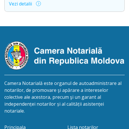
Vezi detalii
cet.MORARU Raisa, născută la 15.11.1958, IDNP
0982402141870, decedată la 27.07.2026. Informăm
succesibilii, că conform prevederilor legale, pentru
moștenirile deschise începând cu 01.04.2026
termenul de opțiune pentru acceptarea sau
renunțarea la moștenire este de 12 luni din […]
Camera Notarială este organul de autoadministrare al
notarilor, de promovare şi apărare a intereselor
colective ale acestora, precum şi un garant al
independenței notarilor și al calității asistenței
notariale.
Principala
Lista notarilor