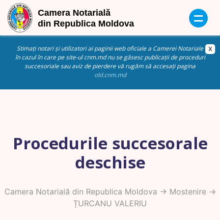
Stimați notari și utilizatori ai paginii web oficiale a Camerei Notariale
în cazul în care pe site-ul cnm.md nu se găsesc publicații de proceduri
succesoriale sau aviz de pierdere vă rugăm să accesați pagina
old.cnm.md
Procedurile succesorale
deschise
Camera Notarială din Republica Moldova
->
Mostenire
->
ȚURCANU VALERIU