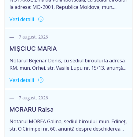
la adresa: MD-2001, Republica Moldova, mun.
Chişinău, str. L. Tolstoi, nr. 34, anunță despre
Vezi detalii
deschiderea procedurii succesorale în urma
decesului cet. Gherman Vasile, născut la 12.05.1943,
IDNP 2001020008537, decedat la 09.12.2024.
7 august, 2026
Eliberarea certificatului de moștenitor este
MIȘCIUC MARIA
planificată în prealabil pentru data 09.09.2026. În
conformitate cu prevederile art. 2390 alin. […]
Notarul Bejenar Denis, cu sediul biroului la adresa:
RM, mun. Orhei, str. Vasile Lupu nr. 15/13, anunță
despre deschiderea procedurii succesorale în urma
Vezi detalii
decesului dnei MIȘCIUC MARIA, cetățean al
Republicii Moldova, născută la data de 21 iunie
1935, IDNP: 2005027105503, decedată la data de 08
7 august, 2026
martie 2025. Eliberarea certificatului de moștenitor
MORARU Raisa
este planificată în prealabil […]
Notarul MOREA Galina, sediul biroului: mun. Edineţ,
str. O.Cirimpei nr. 60, anunță despre deschiderea
procedurii succesorale în urma decesului