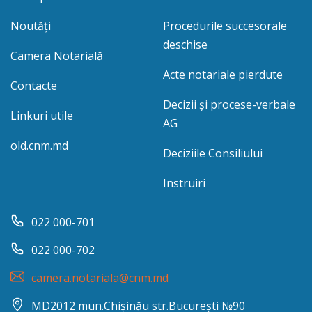
Noutăți
Procedurile succesorale
deschise
Camera Notarială
Acte notariale pierdute
Contacte
Decizii și procese-verbale
Linkuri utile
AG
old.cnm.md
Deciziile Consiliului
Instruiri
022 000-701
022 000-702
camera.notariala@cnm.md
MD2012 mun.Chișinău str.București №90