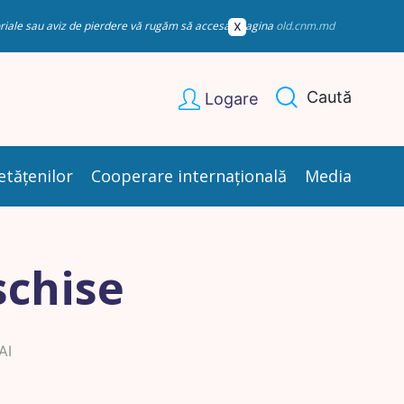
esoriale sau aviz de pierdere vă rugăm să accesați pagina
old.cnm.md
Caută
Logare
etățenilor
Cooperare internațională
Media
schise
AI