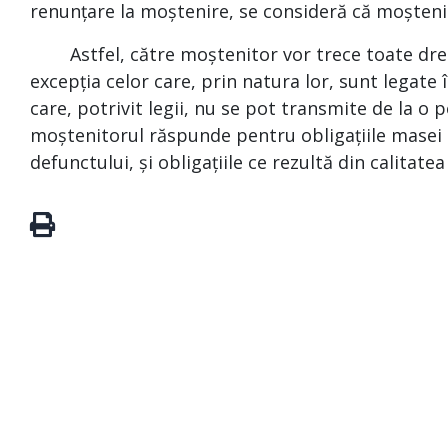
renunțare la moștenire, se consideră că moșteni
Astfel, către moștenitor vor trece toate dreptu
excepția celor care, prin natura lor, sunt legat
care, potrivit legii, nu se pot transmite de la o p
moștenitorul răspunde pentru obligațiile masei s
defunctului, și obligațiile ce rezultă din calitate