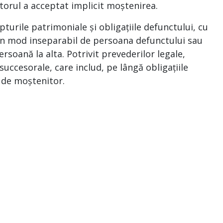
torul a acceptat implicit moștenirea.
rile patrimoniale și obligațiile defunctului, cu
e în mod inseparabil de persoana defunctului sau
ersoană la alta. Potrivit prevederilor legale,
uccesorale, care includ, pe lângă obligațiile
a de moștenitor.