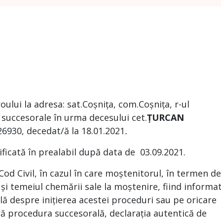
roului la adresa: sat.Coșnița, com.Coșnița, r-ul
succesorale în urma decesului cet.
ȚURCAN
6930, decedat/ă la 18.01.2021
.
ificată în prealabil după data de 03.09.2021.
 Cod Civil, în cazul în care moștenitorul, în termen de
 și temeiul chemării sale la moștenire, fiind informa
ă despre inițierea acestei proceduri sau pe oricare
ră procedura succesorală, declarația autentică de