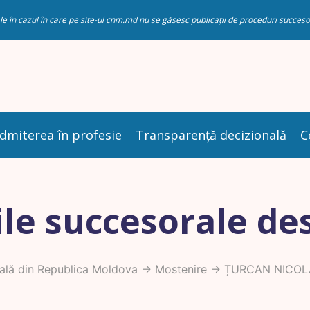
riale în cazul în care pe site-ul cnm.md nu se găsesc publicații de proceduri succ
dmiterea în profesie
Transparență decizională
C
le succesorale de
ală din Republica Moldova
->
Mostenire
-> ȚURCAN NICOL