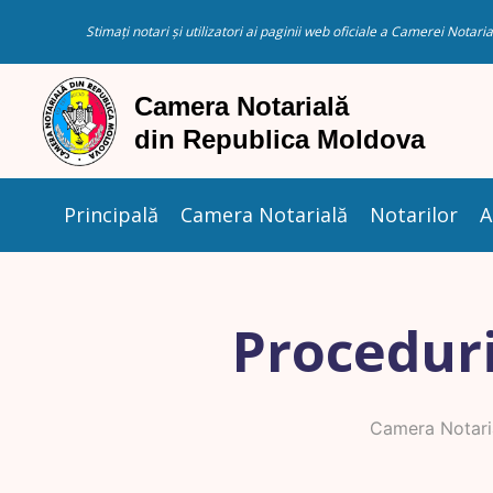
Stimați notari și utilizatori ai paginii web oficiale a Camerei Nota
Principală
Camera Notarială
Notarilor
A
Proceduri
Camera Notari