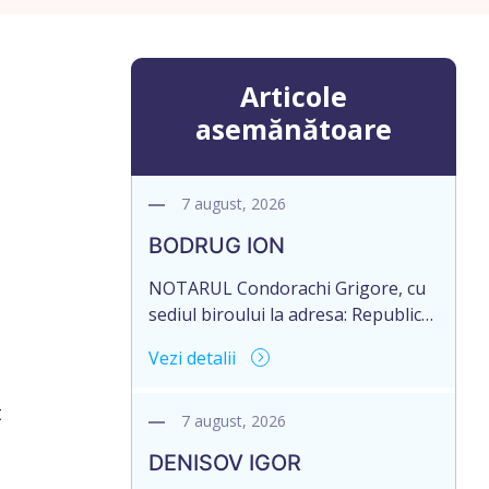
Articole
asemănătoare
7 august, 2026
BODRUG ION
NOTARUL Condorachi Grigore, cu
sediul biroului la adresa: Republica
Moldova, or.Sîngerei,
Vezi detalii
str.Independenţei 89/1, anunță
despre deschiderea procedurii
t
succesorale în urma decesului
7 august, 2026
cet.BODRUG ION, data nașterii
DENISOV IGOR
24.05.1958, IDNP 0982301229316,