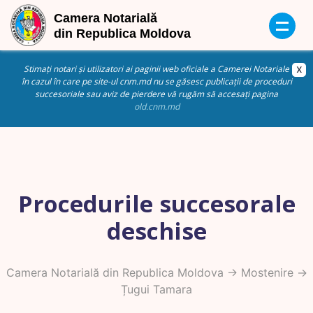
Stimați notari și utilizatori ai paginii web oficiale a Camerei Notariale
în cazul în care pe site-ul cnm.md nu se găsesc publicații de proceduri
succesoriale sau aviz de pierdere vă rugăm să accesați pagina
old.cnm.md
Procedurile succesorale
deschise
Camera Notarială din Republica Moldova
->
Mostenire
->
Țugui Tamara