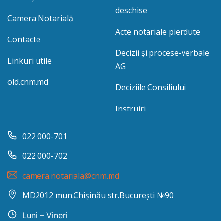
deschise
Camera Notarială
Acte notariale pierdute
Contacte
Decizii și procese-verbale
Linkuri utile
AG
old.cnm.md
Deciziile Consiliului
Instruiri
022 000-701
022 000-702
camera.notariala@cnm.md
MD2012 mun.Chișinău str.București №90
Luni – Vineri