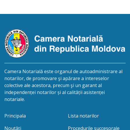
procedurii succesorale în urma decesului cet.
Volovei Elizaveta, născut la 25.11.1953 , IDNP
2006027069198, decedat la „20” ianuarie 2026 .
Eliberarea certificatului de moștenitor este
planificată în prealabil pentru data […]
Camera Notarială este organul de autoadministrare al
notarilor, de promovare şi apărare a intereselor
colective ale acestora, precum şi un garant al
independenței notarilor și al calității asistenței
notariale.
Principala
Lista notarilor
Noutăți
Procedurile succesorale