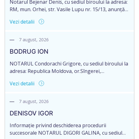
Notarul Bejenar Denis, cu sediul biroului la adresa:
RM, mun. Orhei, str. Vasile Lupu nr. 15/13, anunță
despre deschiderea procedurii succesorale în urma
Vezi detalii
decesului dnei MIȘCIUC MARIA, cetățean al
Republicii Moldova, născută la data de 21 iunie
1935, IDNP: 2005027105503, decedată la data de 08
7 august, 2026
martie 2025. Eliberarea certificatului de moștenitor
BODRUG ION
este planificată în prealabil […]
NOTARUL Condorachi Grigore, cu sediul biroului la
adresa: Republica Moldova, or.Sîngerei,
str.Independenţei 89/1, anunță despre deschiderea
Vezi detalii
procedurii succesorale în urma decesului
cet.BODRUG ION, data nașterii 24.05.1958, IDNP
0982301229316, decedat la data de 27.07.2024.
7 august, 2026
Eliberarea certificatului de moștenitor este
DENISOV IGOR
planificată în prealabil după data de 07.11.2026, cu
condiția constatării cu certitudine a faptelor
Informație privind deschiderea procedurii
necesare pentru justificarea […]
succesorale NOTARUL DIGORI GALINA, cu sediul