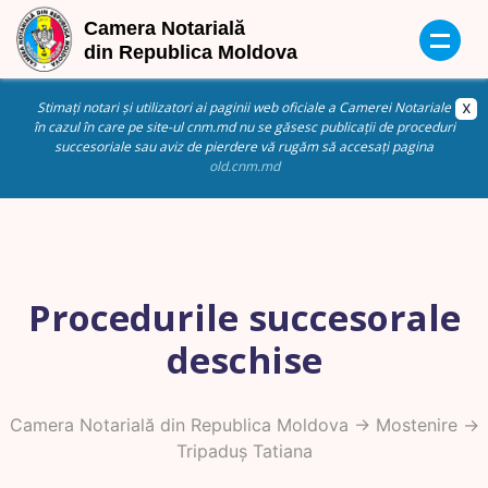
Stimați notari și utilizatori ai paginii web oficiale a Camerei Notariale
în cazul în care pe site-ul cnm.md nu se găsesc publicații de proceduri
succesoriale sau aviz de pierdere vă rugăm să accesați pagina
old.cnm.md
Procedurile succesorale
deschise
Camera Notarială din Republica Moldova
->
Mostenire
->
Tripaduș Tatiana