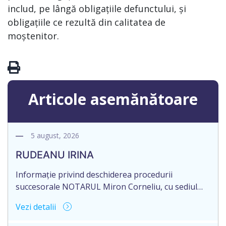
includ, pe lângă obligațiile defunctului, și
obligațiile ce rezultă din calitatea de
moștenitor.
Articole asemănătoare
5 august, 2026
RUDEANU IRINA
Informație privind deschiderea procedurii
succesorale NOTARUL Miron Corneliu, cu sediul
biroului la adresa: R. Moldova, or. Sîngerei, str.
Vezi detalii
Testemițeanu, nr. 3/6, anunță despre deschiderea
procedurii succesorale în urma decesului defunctei