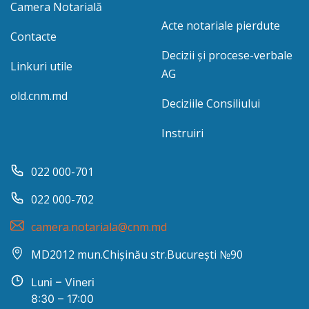
Camera Notarială
Acte notariale pierdute
Contacte
Decizii și procese-verbale
Linkuri utile
AG
old.cnm.md
Deciziile Consiliului
Instruiri
022 000-701
022 000-702
camera.notariala@cnm.md
MD2012 mun.Chișinău str.București №90
Luni – Vineri
8:30 – 17:00