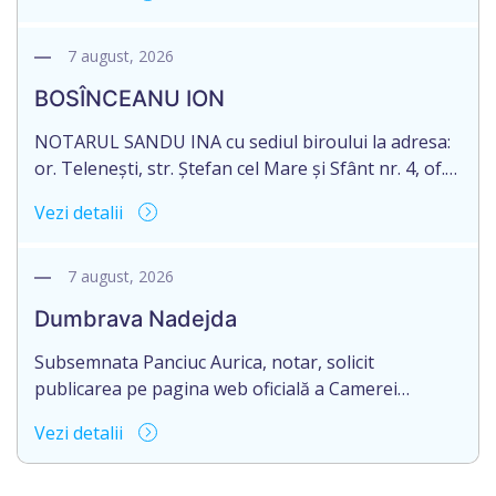
succesorale în urma decesului cet. DODI EUGENIU,
născut/ă la 11.03.1941, cod personal
2003035009604, decedat/ă la data de 12.01.2026
7 august, 2026
/doisprezece ianuarie anul două mii douăzeci și
BOSÎNCEANU ION
șase/. Eliberarea certificatului de moștenitor este
[…]
NOTARUL SANDU INA cu sediul biroului la adresa:
or. Telenești, str. Ștefan cel Mare și Sfânt nr. 4, of.
1, anunță despre deschiderea procedurii
Vezi detalii
succesorale în urma decesului cet. BOSÎNCEANU
ION, născut/ă la 21.07.1980, cod personal
0991201351317, decedat/ă la data de 15.05.2021
7 august, 2026
/cincisprezece mai anul două mii douăzeci și unu/.
Dumbrava Nadejda
Eliberarea certificatului de moștenitor este […]
Subsemnata Panciuc Aurica, notar, solicit
publicarea pe pagina web oficială a Camerei
Notariale www.cnm.md a Informației despre
Vezi detalii
deschiderea procedurii succesorale cu următorul
conținut: Informație privind deschiderea procedurii
succesorale Notarul Panciuc Aurica, cu sediul