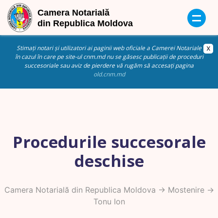
Stimați notari și utilizatori ai paginii web oficiale a Camerei Notariale
în cazul în care pe site-ul cnm.md nu se găsesc publicații de proceduri
succesoriale sau aviz de pierdere vă rugăm să accesați pagina
old.cnm.md
Procedurile succesorale
deschise
Camera Notarială din Republica Moldova
->
Mostenire
->
Tonu Ion