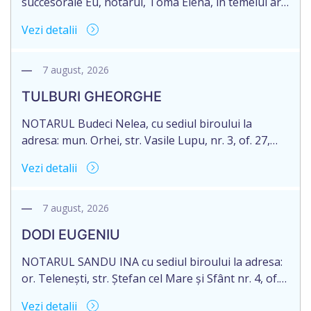
succesorale Eu, notarul, Toma Elena, în temeiul art.
71 Legii 246/2018 privind la procedură notarială
Vezi detalii
notific Moștenitorii/ persoană care are un interes
legitim, despre deschiderea procedurii succesorale
notariale în urma decesului cet. DOGANIC ILIA,
7 august, 2026
decedat la data de 09.02.2025, cod personal
TULBURI GHEORGHE
2007040006216. Eliberarea certificatului de
moștenitor este planificată în prealabil pentru […]
NOTARUL Budeci Nelea, cu sediul biroului la
adresa: mun. Orhei, str. Vasile Lupu, nr. 3, of. 27,
anunță despre deschiderea procedurii succesorale
Vezi detalii
în urma decesului cet. TULBURI GHEORGHE,
născut/ă la 18.06.1970, IDNP 2002027022038,
decedat/ă la 16 mai 2026. Eliberarea certificatului de
7 august, 2026
moștenitor este planificată în prealabil după data
DODI EUGENIU
de 16.05.2027 termenul de opțiune pentru
acceptarea […]
NOTARUL SANDU INA cu sediul biroului la adresa:
or. Telenești, str. Ștefan cel Mare și Sfânt nr. 4, of.
1, anunță despre deschiderea procedurii
Vezi detalii