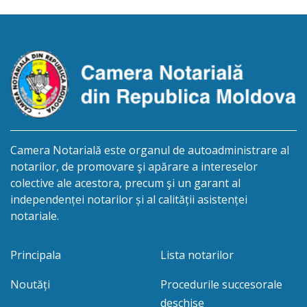
biroului la adresa: R.Moldova, or.Sîngerei,
str.Independenţei, 83/4, anunță despre deschiderea
procedurii succesorale în urma decesului
cet.Dumbrava Nadejda, cetățeană moldoveană, a.n.
20 aprilie […]
Camera Notarială este organul de autoadministrare al
notarilor, de promovare şi apărare a intereselor
colective ale acestora, precum şi un garant al
independenței notarilor și al calității asistenței
notariale.
Principala
Lista notarilor
Noutăți
Procedurile succesorale
deschise