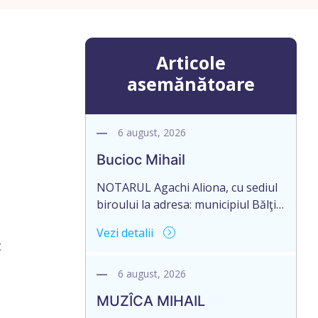
Articole
asemănătoare
6 august, 2026
Bucioc Mihail
NOTARUL Agachi Aliona, cu sediul
biroului la adresa: municipiul Bălţi,
strada Puşkin, 44, anunță despre
Vezi detalii
deschiderea procedurii succesorale
t
în urma decesului cet. Bucioc
Mihail, născut la 20 august 1944,
6 august, 2026
IDNP 2003037030918, decedat la 28
MUZÎCA MIHAIL
decembrie 2019. Eliberarea