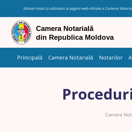
Stimați notari și utilizatori ai paginii web oficiale a Camerei Nota
Principală
Camera Notarială
Notarilor
A
Proceduri
Camera Nota