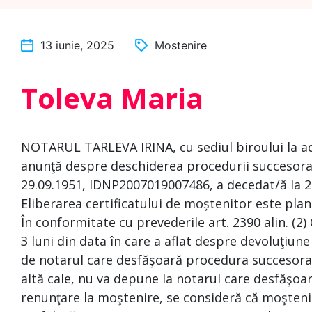
13 iunie, 2025
Mostenire
Toleva Maria
NOTARUL TARLEVA IRINA, cu sediul biroului la a
anunţă despre deschiderea procedurii succesoral
29.09.1951, IDNP2007019007486, a decedat/ă la 2
Eliberarea certificatului de moștenitor este plan
În conformitate cu prevederile art. 2390 alin. (2)
3 luni din data în care a aflat despre devoluţiune
de notarul care desfăşoară procedura succesoral
altă cale, nu va depune la notarul care desfăşoa
renunţare la moştenire, se consideră că moşteni