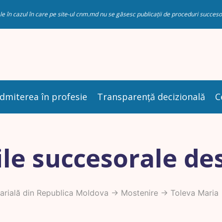
riale în cazul în care pe site-ul cnm.md nu se găsesc publicații de proceduri succ
dmiterea în profesie
Transparență decizională
C
le succesorale de
rială din Republica Moldova
->
Mostenire
-> Toleva Maria