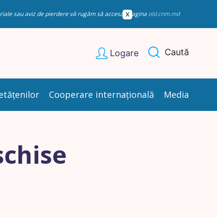
esoriale sau aviz de pierdere vă rugăm să accesați pagina
old.cnm.md
Caută
Logare
etățenilor
Cooperare internațională
Media
schise