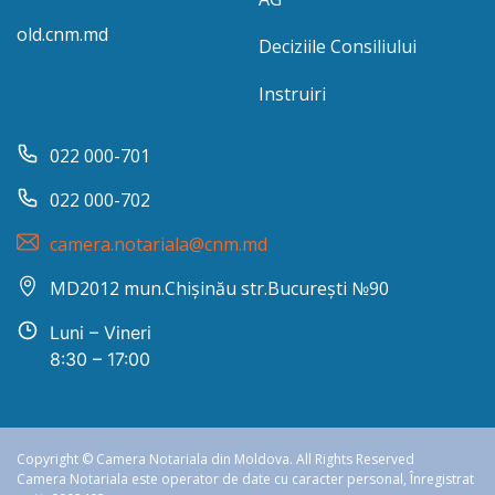
old.cnm.md
Deciziile Consiliului
Instruiri
022 000-701
022 000-702
camera.notariala@cnm.md
MD2012 mun.Chișinău str.București №90
Luni – Vineri
8:30 – 17:00
Copyright © Camera Notariala din Moldova. All Rights Reserved
Camera Notariala este operator de date cu caracter personal, Înregistrat