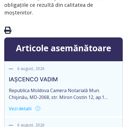
obligațiile ce rezultă din calitatea de
moștenitor.
Articole asemănătoare
6 august, 2026
IAȘCENCO VADIM
Republica Moldova Camera Notarială Mun.
Chişinău, MD-2068, str. Miron Costin 12, ap.1
Biroul Notarial al Notarului PANCOVA NELLI Tel: (+
Vezi detalii
373 22) 43-45-06; 43-45-07 Nr. de ieșire: 485 Din 06
august 2026 CAMERA NOTARIALĂ MD-2012, mun.
Chișinău, str. București 90 of.16 Informație privind
6 august, 2026