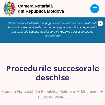
Stimați notari și utilizatori ai paginii web oficiale a Camerei Notariale
în cazul în care pe site-ul cnm.md nu se găsesc publicații de proceduri
succesoriale sau aviz de pierdere vă rugăm să accesați pagina
old.cnm.md
Procedurile succesorale
deschise
Camera Notarială din Republica Moldova
->
Mostenire
->
TODIRAȘ VIOREL