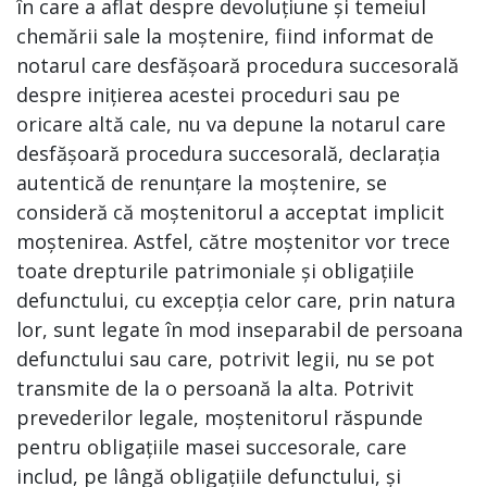
în care a aflat despre devoluțiune și temeiul
chemării sale la moștenire, fiind informat de
notarul care desfășoară procedura succesorală
despre inițierea acestei proceduri sau pe
oricare altă cale, nu va depune la notarul care
desfășoară procedura succesorală, declarația
autentică de renunțare la moștenire, se
consideră că moștenitorul a acceptat implicit
moștenirea. Astfel, către moștenitor vor trece
toate drepturile patrimoniale și obligațiile
defunctului, cu excepția celor care, prin natura
lor, sunt legate în mod inseparabil de persoana
defunctului sau care, potrivit legii, nu se pot
transmite de la o persoană la alta. Potrivit
prevederilor legale, moștenitorul răspunde
pentru obligațiile masei succesorale, care
includ, pe lângă obligațiile defunctului, și