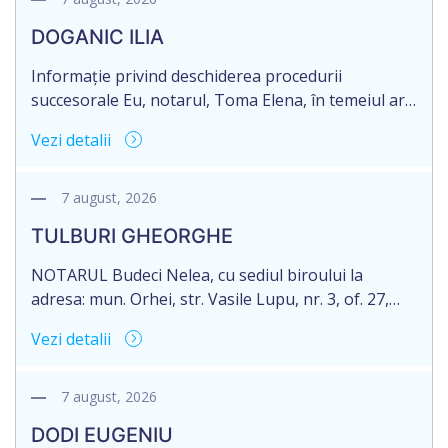
DOGANIC ILIA
Informație privind deschiderea procedurii
succesorale Eu, notarul, Toma Elena, în temeiul art.
71 Legii 246/2018 privind la procedură notarială
Vezi detalii
notific Moștenitorii/ persoană care are un interes
legitim, despre deschiderea procedurii succesorale
notariale în urma decesului cet. DOGANIC ILIA,
7 august, 2026
decedat la data de 09.02.2025, cod personal
TULBURI GHEORGHE
2007040006216. Eliberarea certificatului de
moștenitor este planificată în prealabil pentru […]
NOTARUL Budeci Nelea, cu sediul biroului la
adresa: mun. Orhei, str. Vasile Lupu, nr. 3, of. 27,
anunță despre deschiderea procedurii succesorale
Vezi detalii
în urma decesului cet. TULBURI GHEORGHE,
născut/ă la 18.06.1970, IDNP 2002027022038,
decedat/ă la 16 mai 2026. Eliberarea certificatului de
7 august, 2026
moștenitor este planificată în prealabil după data
DODI EUGENIU
de 16.05.2027 termenul de opțiune pentru