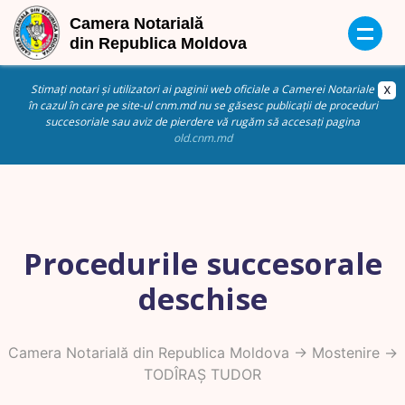
Stimați notari și utilizatori ai paginii web oficiale a Camerei Notariale
în cazul în care pe site-ul cnm.md nu se găsesc publicații de proceduri
succesoriale sau aviz de pierdere vă rugăm să accesați pagina
old.cnm.md
Procedurile succesorale
deschise
Camera Notarială din Republica Moldova
->
Mostenire
->
TODÎRAȘ TUDOR