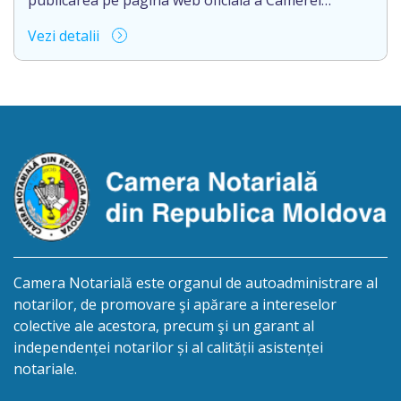
publicarea pe pagina web oficială a Camerei
Notariale www.cnm.md a Informației despre
Vezi detalii
deschiderea procedurii succesorale cu următorul
conținut: Informație privind deschiderea procedurii
succesorale Notarul Panciuc Aurica, cu sediul
biroului la adresa: R.Moldova, or.Sîngerei,
str.Independenţei, 83/4, anunță despre deschiderea
procedurii succesorale în urma decesului
cet.Dumbrava Nadejda, cetățeană moldoveană, a.n.
20 aprilie […]
Camera Notarială este organul de autoadministrare al
notarilor, de promovare şi apărare a intereselor
colective ale acestora, precum şi un garant al
independenței notarilor și al calității asistenței
notariale.