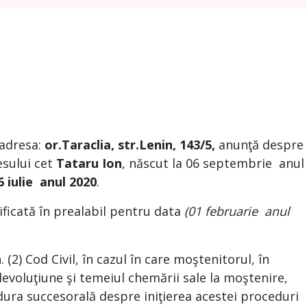
 adresa:
or.Taraclia, str.Lenin, 143/5
,
anunţă despre
sului cet
Tataru Ion
, născut la 06 septembrie anul
 iulie anul 2020
.
ificată în prealabil pentru data
(01 februarie anul
2) Cod Civil, în cazul în care moştenitorul, în
devoluţiune şi temeiul chemării sale la moştenire,
dura succesorală despre iniţierea acestei proceduri