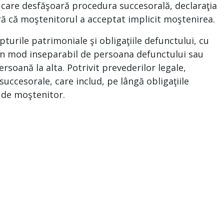
l care desfăşoară procedura succesorală, declaraţia
ră că moştenitorul a acceptat implicit moştenirea.
rile patrimoniale şi obligaţiile defunctului, cu
e în mod inseparabil de persoana defunctului sau
ersoană la alta. Potrivit prevederilor legale,
uccesorale, care includ, pe lângă obligaţiile
a de moştenitor.