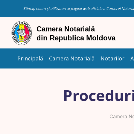
Stimați notari și utilizatori ai paginii web oficiale a Camerei Nota
Principală
Camera Notarială
Notarilor
A
Proceduri
Camera Not