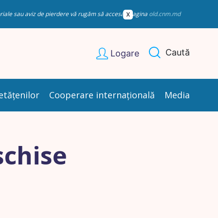
esoriale sau aviz de pierdere vă rugăm să accesați pagina
old.cnm.md
Caută
Logare
etățenilor
Cooperare internațională
Media
schise