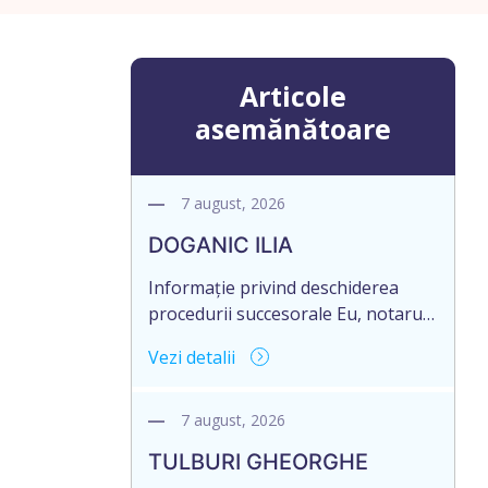
Articole
asemănătoare
7 august, 2026
DOGANIC ILIA
Informație privind deschiderea
procedurii succesorale Eu, notarul,
Toma Elena, în temeiul art. 71 Legii
Vezi detalii
246/2018 privind la procedură
notarială notific Moștenitorii/
persoană care are un interes
7 august, 2026
legitim, despre deschiderea
TULBURI GHEORGHE
procedurii succesorale notariale în