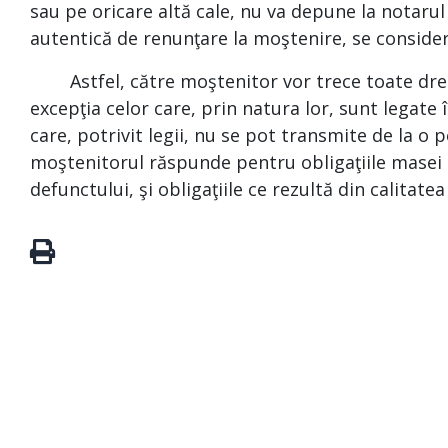
sau pe oricare altă cale, nu va depune la notaru
autentică de renunţare la moştenire, se conside
Astfel, către moştenitor vor trece toate dreptu
excepţia celor care, prin natura lor, sunt legat
care, potrivit legii, nu se pot transmite de la o p
moştenitorul răspunde pentru obligaţiile masei s
defunctului, şi obligaţiile ce rezultă din calitate