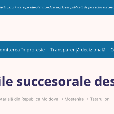
riale în cazul în care pe site-ul cnm.md nu se găsesc publicații de proceduri succ
dmiterea în profesie
Transparență decizională
C
le succesorale de
arială din Republica Moldova
->
Mostenire
-> Tataru Ion