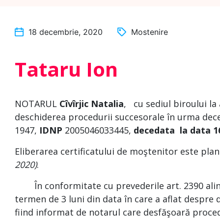
18 decembrie, 2020
Mostenire
Tataru Ion
NOTARUL
Cîvîrjic Natalia
,
cu sediul biroului la
deschiderea procedurii succesorale în urma dece
1947,
IDNP
2005046033445,
decedata la data 16
Eliberarea certificatului de moştenitor este plan
2020)
.
În conformitate cu prevederile art. 2390 alin. (
termen de 3 luni din data în care a aflat despre 
fiind informat de notarul care desfăşoară proce