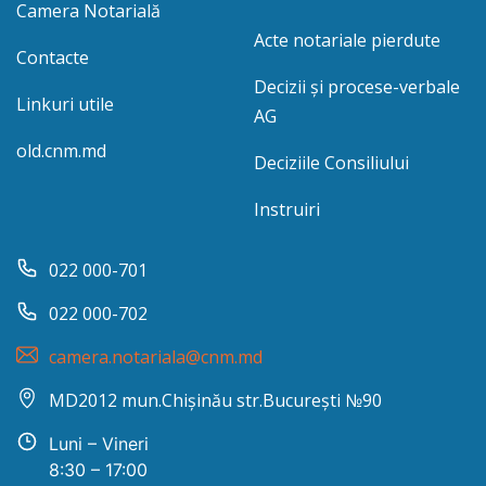
Camera Notarială
Acte notariale pierdute
Contacte
Decizii și procese-verbale
Linkuri utile
AG
old.cnm.md
Deciziile Consiliului
Instruiri
022 000-701
022 000-702
camera.notariala@cnm.md
MD2012 mun.Chișinău str.București №90
Luni – Vineri
8:30 – 17:00