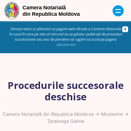
Stimați notari și utilizatori ai paginii web oficiale a Camerei Notariale
în cazul în care pe site-ul cnm.md nu se găsesc publicații de proceduri
succesoriale sau aviz de pierdere vă rugăm să accesați pagina
old.cnm.md
Procedurile succesorale
deschise
Camera Notarială din Republica Moldova
->
Mostenire
->
Țaralunga Galina