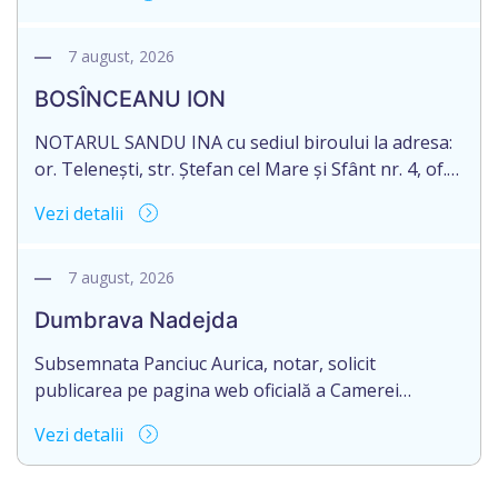
succesorale în urma decesului cet. DODI EUGENIU,
născut/ă la 11.03.1941, cod personal
2003035009604, decedat/ă la data de 12.01.2026
7 august, 2026
/doisprezece ianuarie anul două mii douăzeci și
BOSÎNCEANU ION
șase/. Eliberarea certificatului de moștenitor este
[…]
NOTARUL SANDU INA cu sediul biroului la adresa:
or. Telenești, str. Ștefan cel Mare și Sfânt nr. 4, of.
1, anunță despre deschiderea procedurii
Vezi detalii
succesorale în urma decesului cet. BOSÎNCEANU
ION, născut/ă la 21.07.1980, cod personal
0991201351317, decedat/ă la data de 15.05.2021
7 august, 2026
/cincisprezece mai anul două mii douăzeci și unu/.
Dumbrava Nadejda
Eliberarea certificatului de moștenitor este […]
Subsemnata Panciuc Aurica, notar, solicit
publicarea pe pagina web oficială a Camerei
Notariale www.cnm.md a Informației despre
Vezi detalii
deschiderea procedurii succesorale cu următorul
conținut: Informație privind deschiderea procedurii
succesorale Notarul Panciuc Aurica, cu sediul