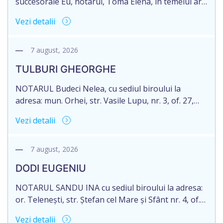
succesorale Eu, notarul, Toma Elena, în temeiul art.
71 Legii 246/2018 privind la procedură notarială
Vezi detalii
notific Moștenitorii/ persoană care are un interes
legitim, despre deschiderea procedurii succesorale
notariale în urma decesului cet. DOGANIC ILIA,
7 august, 2026
decedat la data de 09.02.2025, cod personal
TULBURI GHEORGHE
2007040006216. Eliberarea certificatului de
moștenitor este planificată în prealabil pentru […]
NOTARUL Budeci Nelea, cu sediul biroului la
adresa: mun. Orhei, str. Vasile Lupu, nr. 3, of. 27,
anunță despre deschiderea procedurii succesorale
Vezi detalii
în urma decesului cet. TULBURI GHEORGHE,
născut/ă la 18.06.1970, IDNP 2002027022038,
decedat/ă la 16 mai 2026. Eliberarea certificatului de
7 august, 2026
moștenitor este planificată în prealabil după data
DODI EUGENIU
de 16.05.2027 termenul de opțiune pentru
acceptarea […]
NOTARUL SANDU INA cu sediul biroului la adresa:
or. Telenești, str. Ștefan cel Mare și Sfânt nr. 4, of.
1, anunță despre deschiderea procedurii
Vezi detalii