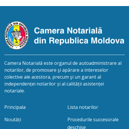
biroului la adresa: R.Moldova, or.Sîngerei,
str.Independenţei, 83/4, anunță despre deschiderea
procedurii succesorale în urma decesului
cet.Dumbrava Nadejda, cetățeană moldoveană, a.n.
20 aprilie […]
Camera Notarială este organul de autoadministrare al
notarilor, de promovare şi apărare a intereselor
colective ale acestora, precum şi un garant al
independenței notarilor și al calității asistenței
notariale.
Principala
Lista notarilor
Noutăți
Procedurile succesorale
deschise