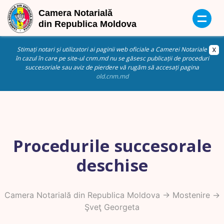
Stimați notari și utilizatori ai paginii web oficiale a Camerei Notariale
în cazul în care pe site-ul cnm.md nu se găsesc publicații de proceduri
succesoriale sau aviz de pierdere vă rugăm să accesați pagina
old.cnm.md
Procedurile succesorale
deschise
Camera Notarială din Republica Moldova
->
Mostenire
->
Şveţ Georgeta