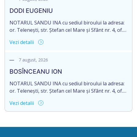
moștenitor este planificată în prealabil după data
DODI EUGENIU
de 16.05.2027 termenul de opțiune pentru
acceptarea […]
NOTARUL SANDU INA cu sediul biroului la adresa:
or. Telenești, str. Ștefan cel Mare și Sfânt nr. 4, of.
1, anunță despre deschiderea procedurii
Vezi detalii
succesorale în urma decesului cet. DODI EUGENIU,
născut/ă la 11.03.1941, cod personal
2003035009604, decedat/ă la data de 12.01.2026
7 august, 2026
/doisprezece ianuarie anul două mii douăzeci și
BOSÎNCEANU ION
șase/. Eliberarea certificatului de moștenitor este
[…]
NOTARUL SANDU INA cu sediul biroului la adresa:
or. Telenești, str. Ștefan cel Mare și Sfânt nr. 4, of.
1, anunță despre deschiderea procedurii
Vezi detalii
succesorale în urma decesului cet. BOSÎNCEANU
ION, născut/ă la 21.07.1980, cod personal
0991201351317, decedat/ă la data de 15.05.2021
/cincisprezece mai anul două mii douăzeci și unu/.
Eliberarea certificatului de moștenitor este […]