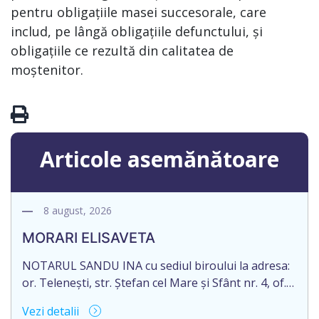
pentru obligațiile masei succesorale, care
includ, pe lângă obligațiile defunctului, și
obligațiile ce rezultă din calitatea de
moștenitor.
Articole asemănătoare
8 august, 2026
MORARI ELISAVETA
NOTARUL SANDU INA cu sediul biroului la adresa:
or. Telenești, str. Ștefan cel Mare și Sfânt nr. 4, of.
1, anunță despre deschiderea procedurii
Vezi detalii
succesorale în urma decesului cet. MORARI