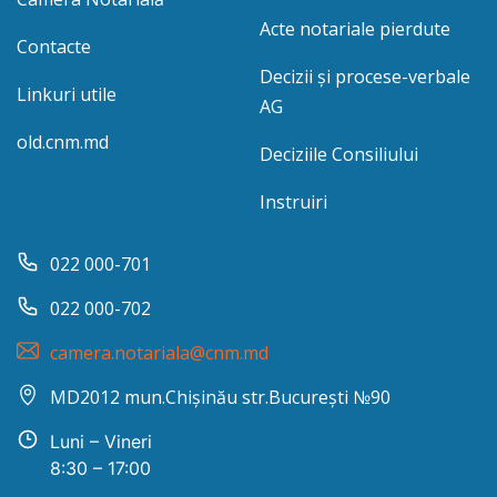
Acte notariale pierdute
Contacte
Decizii și procese-verbale
Linkuri utile
AG
old.cnm.md
Deciziile Consiliului
Instruiri
022 000-701
022 000-702
camera.notariala@cnm.md
MD2012 mun.Chișinău str.București №90
Luni – Vineri
8:30 – 17:00