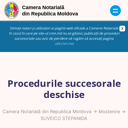
Stimați notari și utilizatori ai paginii web oficiale a Camerei Notariale
în cazul în care pe site-ul cnm.md nu se găsesc publicații de proceduri
succesoriale sau aviz de pierdere vă rugăm să accesați pagina
old.cnm.md
Procedurile succesorale
deschise
Camera Notarială din Republica Moldova
->
Mostenire
->
SUVEICO STEPANIDA