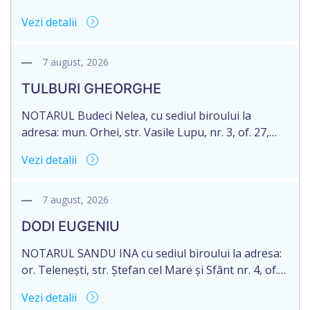
71 Legii 246/2018 privind la procedură notarială
Vezi detalii
notific Moștenitorii/ persoană care are un interes
legitim, despre deschiderea procedurii succesorale
notariale în urma decesului cet. DOGANIC ILIA,
7 august, 2026
decedat la data de 09.02.2025, cod personal
TULBURI GHEORGHE
2007040006216. Eliberarea certificatului de
moștenitor este planificată în prealabil pentru […]
NOTARUL Budeci Nelea, cu sediul biroului la
adresa: mun. Orhei, str. Vasile Lupu, nr. 3, of. 27,
anunță despre deschiderea procedurii succesorale
Vezi detalii
în urma decesului cet. TULBURI GHEORGHE,
născut/ă la 18.06.1970, IDNP 2002027022038,
decedat/ă la 16 mai 2026. Eliberarea certificatului de
7 august, 2026
moștenitor este planificată în prealabil după data
DODI EUGENIU
de 16.05.2027 termenul de opțiune pentru
acceptarea […]
NOTARUL SANDU INA cu sediul biroului la adresa:
or. Telenești, str. Ștefan cel Mare și Sfânt nr. 4, of.
1, anunță despre deschiderea procedurii
Vezi detalii
succesorale în urma decesului cet. DODI EUGENIU,