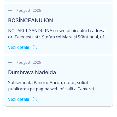
născut/ă la 11.03.1941, cod personal
2003035009604, decedat/ă la data de 12.01.2026
7 august, 2026
/doisprezece ianuarie anul două mii douăzeci și
BOSÎNCEANU ION
șase/. Eliberarea certificatului de moștenitor este
[…]
NOTARUL SANDU INA cu sediul biroului la adresa:
or. Telenești, str. Ștefan cel Mare și Sfânt nr. 4, of.
1, anunță despre deschiderea procedurii
Vezi detalii
succesorale în urma decesului cet. BOSÎNCEANU
ION, născut/ă la 21.07.1980, cod personal
0991201351317, decedat/ă la data de 15.05.2021
7 august, 2026
/cincisprezece mai anul două mii douăzeci și unu/.
Dumbrava Nadejda
Eliberarea certificatului de moștenitor este […]
Subsemnata Panciuc Aurica, notar, solicit
publicarea pe pagina web oficială a Camerei
Notariale www.cnm.md a Informației despre
Vezi detalii
deschiderea procedurii succesorale cu următorul
conținut: Informație privind deschiderea procedurii
succesorale Notarul Panciuc Aurica, cu sediul