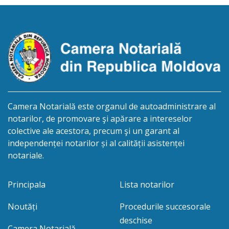
biroului la adresa: R.Moldova, or.Sîngerei,
str.Independenţei, 83/4, anunță despre deschiderea
procedurii succesorale în urma decesului
cet.Dumbrava Nadejda, cetățeană moldoveană, a.n.
20 aprilie […]
Camera Notarială este organul de autoadministrare al
notarilor, de promovare şi apărare a intereselor
colective ale acestora, precum şi un garant al
independenței notarilor și al calității asistenței
notariale.
Principala
Lista notarilor
Noutăți
Procedurile succesorale
deschise
Camera Notarială