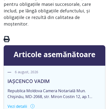
pentru obligațiile masei succesorale, care
includ, pe lângă obligațiile defunctului, și
obligațiile ce rezultă din calitatea de
moștenitor.
Articole asemănătoare
6 august, 2026
IAȘCENCO VADIM
Republica Moldova Camera Notarială Mun.
Chişinău, MD-2068, str. Miron Costin 12, ap.1
Biroul Notarial al Notarului PANCOVA NELLI Tel: (+
Vezi detalii
373 22) 43-45-06; 43-45-07 Nr. de ieșire: 485 Din 06