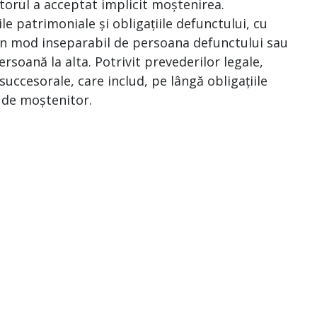
torul a acceptat implicit moștenirea.
le patrimoniale și obligațiile defunctului, cu
e în mod inseparabil de persoana defunctului sau
ersoană la alta. Potrivit prevederilor legale,
uccesorale, care includ, pe lângă obligațiile
a de moștenitor.