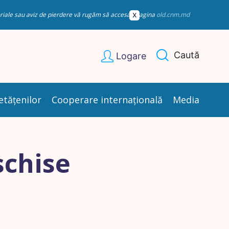
esoriale sau aviz de pierdere vă rugăm să accesați pagina
old.cnm.md
Caută
Logare
etățenilor
Cooperare internațională
Media
schise