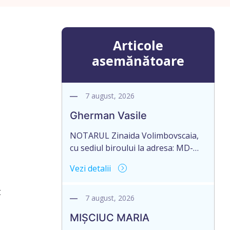
Articole
asemănătoare
7 august, 2026
Gherman Vasile
NOTARUL Zinaida Volimbovscaia,
cu sediul biroului la adresa: MD-
2001, Republica Moldova, mun.
Vezi detalii
Chişinău, str. L. Tolstoi, nr. 34,
anunță despre deschiderea
t
procedurii succesorale în urma
7 august, 2026
decesului cet. Gherman Vasile,
MIȘCIUC MARIA
născut la 12.05.1943, IDNP