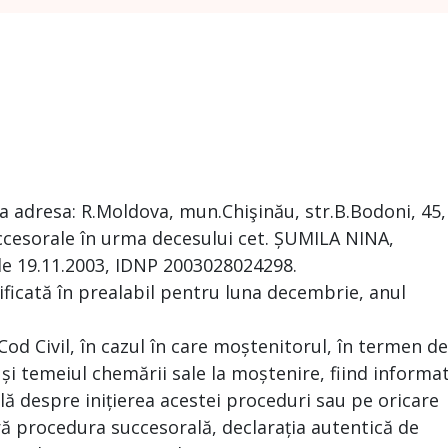
la adresa: R.Moldova, mun.Chişinău, str.B.Bodoni, 45,
ccesorale în urma decesului cet. ȘUMILA NINA,
 de 19.11.2003, IDNP 2003028024298.
ificată în prealabil pentru luna decembrie, anul
 Cod Civil, în cazul în care moștenitorul, în termen de
 și temeiul chemării sale la moștenire, fiind informa
ă despre inițierea acestei proceduri sau pe oricare
ră procedura succesorală, declarația autentică de