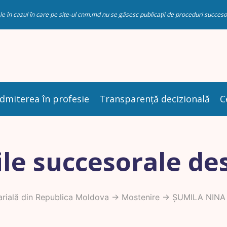
riale în cazul în care pe site-ul cnm.md nu se găsesc publicații de proceduri succ
dmiterea în profesie
Transparență decizională
C
le succesorale de
rială din Republica Moldova
->
Mostenire
-> ȘUMILA NINA