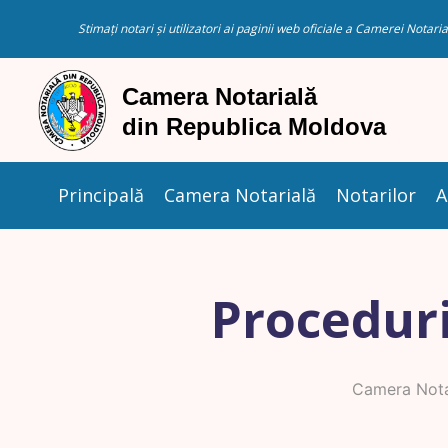
Stimați notari și utilizatori ai paginii web oficiale a Camerei Nota
Principală
Camera Notarială
Notarilor
A
Proceduri
Camera Nota