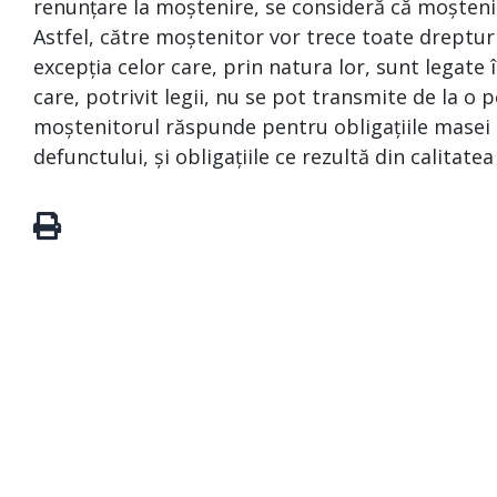
renunțare la moștenire, se consideră că moșteni
Astfel, către moștenitor vor trece toate drepturi
excepția celor care, prin natura lor, sunt legat
care, potrivit legii, nu se pot transmite de la o p
moștenitorul răspunde pentru obligațiile masei s
defunctului, și obligațiile ce rezultă din calitate