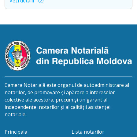
Vezi detalii
anunță despre deschiderea procedurii succesorale
în urma decesului cet. CARUNTU SERGHEI, născut/ă
la 25.06.1963, IDNP 2001027046086, decesul căruia
a survenit la data de 20.02.2026. Eliberarea
certificatului de moștenitor este planificată în
prealabil după data 06.11.2026 şi […]
Camera Notarială este organul de autoadministrare al
notarilor, de promovare şi apărare a intereselor
colective ale acestora, precum şi un garant al
independenței notarilor și al calității asistenței
notariale.
Principala
Lista notarilor