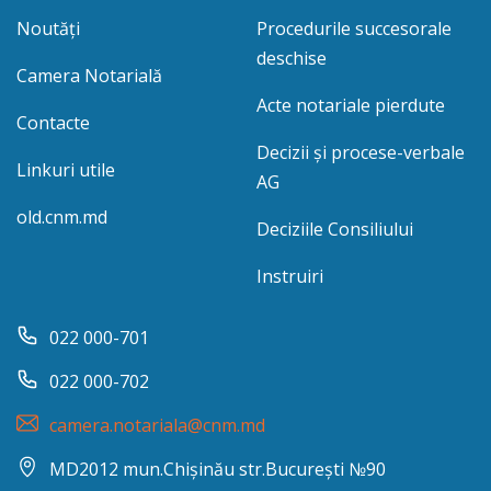
Noutăți
Procedurile succesorale
deschise
Camera Notarială
Acte notariale pierdute
Contacte
Decizii și procese-verbale
Linkuri utile
AG
old.cnm.md
Deciziile Consiliului
Instruiri
022 000-701
022 000-702
camera.notariala@cnm.md
MD2012 mun.Chișinău str.București №90