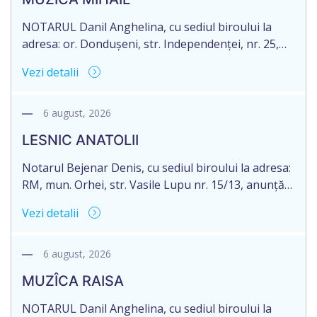
NOTARUL Danil Anghelina, cu sediul biroului la
adresa: or. Dondușeni, str. Independenței, nr. 25,
anunță despre deschiderea procedurii succesorale
Vezi detalii
în urma decesului MUZÎCA MIHAIL, decedat la 03
decembrie 2025, IDNP 2005011007349, născut la
data 05.09.1943. Eliberarea certificatului de
6 august, 2026
moștenitor este planificată în prealabil pentru data
LESNIC ANATOLII
06 noiembrie 2026. În conformitate cu prevederile
art. 2390 alin. […]
Notarul Bejenar Denis, cu sediul biroului la adresa:
RM, mun. Orhei, str. Vasile Lupu nr. 15/13, anunță
despre deschiderea procedurii succesorale în urma
Vezi detalii
decesului dlui LESNIC ANATOLII, cetățean al
Republicii Moldova, născut la data de 29 ianuarie
1965, IDNP: 2005027011606, decedat la data de 17
6 august, 2026
noiembrie 2025. Eliberarea certificatului de
MUZÎCA RAISA
moștenitor este planificată în prealabil […]
NOTARUL Danil Anghelina, cu sediul biroului la