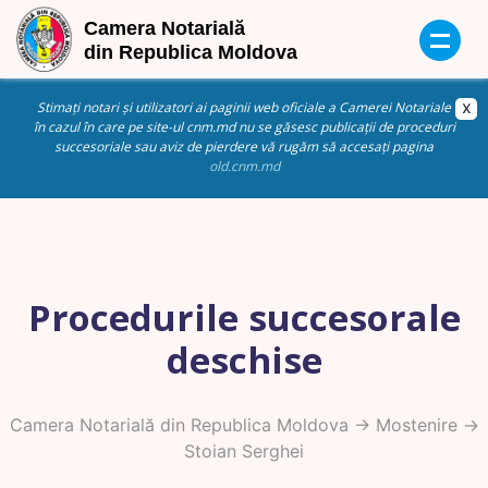
Stimați notari și utilizatori ai paginii web oficiale a Camerei Notariale
în cazul în care pe site-ul cnm.md nu se găsesc publicații de proceduri
succesoriale sau aviz de pierdere vă rugăm să accesați pagina
old.cnm.md
Procedurile succesorale
deschise
Camera Notarială din Republica Moldova
->
Mostenire
->
Stoian Serghei