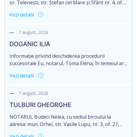
or. Telenești, str. Ștefan cel Mare și Sfânt nr. 4, of.
1, anunță despre deschiderea procedurii
Vezi detalii
succesorale în urma decesului cet. MORARI
ELISAVETA, născut/ă la 21.10.1945, cod personal
2005035073658, decedat/ă la data de 09.03.2026
7 august, 2026
/nouă martie anul două mii douăzeci și șase/.
DOGANIC ILIA
Eliberarea certificatului de moștenitor este […]
Informație privind deschiderea procedurii
succesorale Eu, notarul, Toma Elena, în temeiul art.
71 Legii 246/2018 privind la procedură notarială
Vezi detalii
notific Moștenitorii/ persoană care are un interes
legitim, despre deschiderea procedurii succesorale
notariale în urma decesului cet. DOGANIC ILIA,
7 august, 2026
decedat la data de 09.02.2025, cod personal
TULBURI GHEORGHE
2007040006216. Eliberarea certificatului de
moștenitor este planificată în prealabil pentru […]
NOTARUL Budeci Nelea, cu sediul biroului la
adresa: mun. Orhei, str. Vasile Lupu, nr. 3, of. 27,
anunță despre deschiderea procedurii succesorale
Vezi detalii