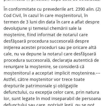
În conformitate cu prevederile art. 2390 alin. (2)
Cod Civil, în cazul în care moştenitorul, în
termen de 3 luni din data în care a aflat despre
devoluţiune şi temeiul chemării sale la
moştenire, fiind informat de notarul care
desfăşoară procedura succesorală despre
iniţierea acestei proceduri sau pe oricare altă
cale, nu va depune la notarul care desfăşoară
procedura succesorală, declaraţia autentică de
renunţare la moştenire, se consideră că
moştenitorul a acceptat implicit moştenirea.––
Astfel, către moştenitor vor trece toate
drepturile patrimoniale şi obligaţiile
defunctului, cu excepţia celor care, prin natura
lor, sunt legate în mod inseparabil de persoana
defunctului sau care, potrivit legii, nu se pot