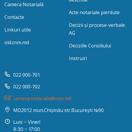
Camera Notarială
Acte notariale pierdute
Contacte
Decizii și procese-verbale
Linkuri utile
AG
old.cnm.md
Deciziile Consiliului
Instruiri
022 000-701
022 000-702
camera.notariala@cnm.md
MD2012 mun.Chișinău str.București №90
Luni – Vineri
8:30 – 17:00