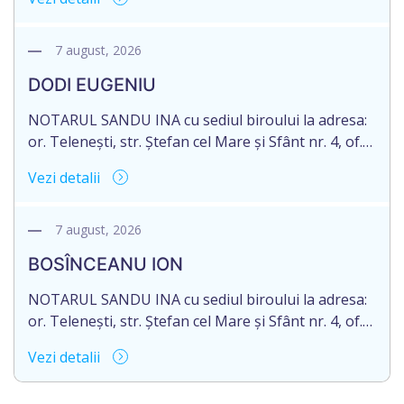
în urma decesului cet. TULBURI GHEORGHE,
născut/ă la 18.06.1970, IDNP 2002027022038,
decedat/ă la 16 mai 2026. Eliberarea certificatului de
7 august, 2026
moștenitor este planificată în prealabil după data
DODI EUGENIU
de 16.05.2027 termenul de opțiune pentru
acceptarea […]
NOTARUL SANDU INA cu sediul biroului la adresa:
or. Telenești, str. Ștefan cel Mare și Sfânt nr. 4, of.
1, anunță despre deschiderea procedurii
Vezi detalii
succesorale în urma decesului cet. DODI EUGENIU,
născut/ă la 11.03.1941, cod personal
2003035009604, decedat/ă la data de 12.01.2026
7 august, 2026
/doisprezece ianuarie anul două mii douăzeci și
BOSÎNCEANU ION
șase/. Eliberarea certificatului de moștenitor este
[…]
NOTARUL SANDU INA cu sediul biroului la adresa:
or. Telenești, str. Ștefan cel Mare și Sfânt nr. 4, of.
1, anunță despre deschiderea procedurii
Vezi detalii
succesorale în urma decesului cet. BOSÎNCEANU
ION, născut/ă la 21.07.1980, cod personal