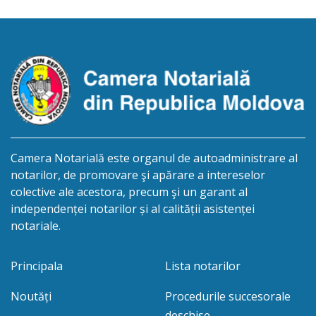
0991201351317, decedat/ă la data de 15.05.2021
/cincisprezece mai anul două mii douăzeci și unu/.
Eliberarea certificatului de moștenitor este […]
Camera Notarială este organul de autoadministrare al
notarilor, de promovare şi apărare a intereselor
colective ale acestora, precum şi un garant al
independenței notarilor și al calității asistenței
notariale.
Principala
Lista notarilor
Noutăți
Procedurile succesorale
deschise