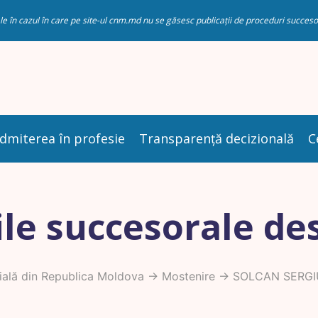
riale în cazul în care pe site-ul cnm.md nu se găsesc publicații de proceduri succ
dmiterea în profesie
Transparență decizională
C
le succesorale de
ală din Republica Moldova
->
Mostenire
-> SOLCAN SERGI