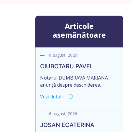
Articole
asemănătoare
6 august, 2026
CIUBOTARU PAVEL
Notarul DUMBRAVA MARIANA
anunță despre deschiderea
procedurii succesorale în urma
Vezi detalii
decesului cet. CIUBOTARU PAVEL,
data naşterii 28.12.1951, decedat la
data de 21 MAI 2026, IDNP
6 august, 2026
t
0971111370927. Informăm
JOSAN ECATERINA
succesibilii, că conform