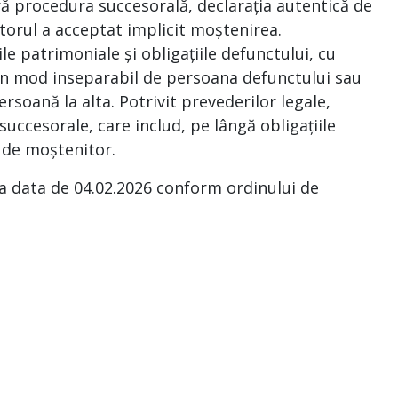
ră procedura succesorală, declarația autentică de
torul a acceptat implicit moștenirea.
le patrimoniale și obligațiile defunctului, cu
e în mod inseparabil de persoana defunctului sau
ersoană la alta. Potrivit prevederilor legale,
uccesorale, care includ, pe lângă obligațiile
a de moștenitor.
la data de 04.02.2026 conform ordinului de