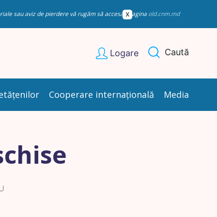
esoriale sau aviz de pierdere vă rugăm să accesați pagina
old.cnm.md
Caută
Logare
etățenilor
Cooperare internațională
Media
schise
U