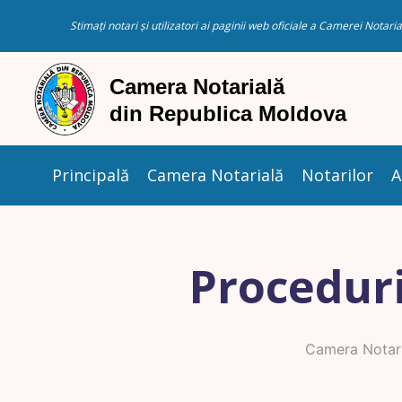
Stimați notari și utilizatori ai paginii web oficiale a Camerei Nota
Principală
Camera Notarială
Notarilor
A
Proceduri
Camera Notari