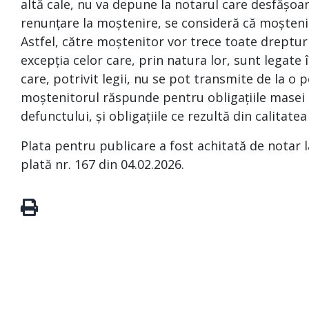
altă cale, nu va depune la notarul care desfășoa
renunțare la moștenire, se consideră că moșteni
Astfel, către moștenitor vor trece toate drepturi
excepția celor care, prin natura lor, sunt legat
care, potrivit legii, nu se pot transmite de la o p
moștenitorul răspunde pentru obligațiile masei s
defunctului, și obligațiile ce rezultă din calitate
Plata pentru publicare a fost achitată de notar 
plată nr. 167 din 04.02.2026.