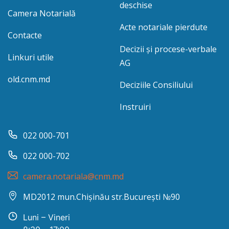
deschise
Camera Notarială
Acte notariale pierdute
Contacte
Decizii și procese-verbale
Linkuri utile
AG
old.cnm.md
Deciziile Consiliului
Instruiri
022 000-701
022 000-702
camera.notariala@cnm.md
MD2012 mun.Chișinău str.București №90
Luni – Vineri