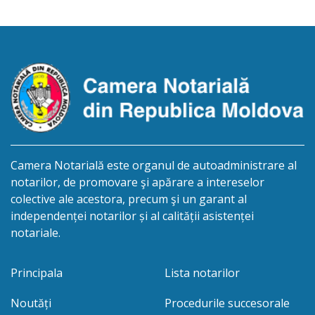
născută la 01.07.1951, decedată la 28.07.2024, IDNP
2001021403999. Eliberarea certificatului de
moștenitor este planificată în prealabil pentru data
09.11.2026. În conformitate cu prevederile […]
Camera Notarială este organul de autoadministrare al
notarilor, de promovare şi apărare a intereselor
colective ale acestora, precum şi un garant al
independenței notarilor și al calității asistenței
notariale.
Principala
Lista notarilor
Noutăți
Procedurile succesorale