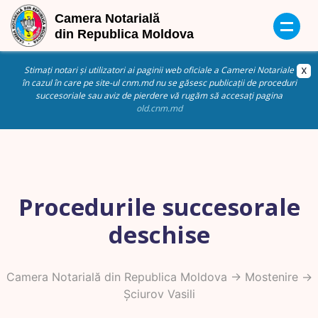
Stimați notari și utilizatori ai paginii web oficiale a Camerei Notariale
în cazul în care pe site-ul cnm.md nu se găsesc publicații de proceduri
succesoriale sau aviz de pierdere vă rugăm să accesați pagina
old.cnm.md
Procedurile succesorale
deschise
Camera Notarială din Republica Moldova
->
Mostenire
->
Șciurov Vasili