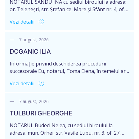
NOTARUL SANDU INA cu sediul biroului la adresa:
or. Telenești, str. Ștefan cel Mare și Sfânt nr. 4, of.
1, anunță despre deschiderea procedurii
Vezi detalii
succesorale în urma decesului cet. MORARI
ELISAVETA, născut/ă la 21.10.1945, cod personal
2005035073658, decedat/ă la data de 09.03.2026
7 august, 2026
/nouă martie anul două mii douăzeci și șase/.
DOGANIC ILIA
Eliberarea certificatului de moștenitor este […]
Informație privind deschiderea procedurii
succesorale Eu, notarul, Toma Elena, în temeiul art.
71 Legii 246/2018 privind la procedură notarială
Vezi detalii
notific Moștenitorii/ persoană care are un interes
legitim, despre deschiderea procedurii succesorale
notariale în urma decesului cet. DOGANIC ILIA,
7 august, 2026
decedat la data de 09.02.2025, cod personal
TULBURI GHEORGHE
2007040006216. Eliberarea certificatului de
moștenitor este planificată în prealabil pentru […]
NOTARUL Budeci Nelea, cu sediul biroului la
adresa: mun. Orhei, str. Vasile Lupu, nr. 3, of. 27,