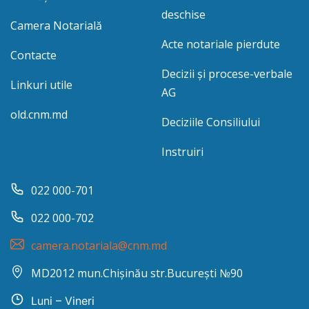
deschise
Camera Notarială
Acte notariale pierdute
Contacte
Decizii și procese-verbale
Linkuri utile
AG
old.cnm.md
Deciziile Consiliului
Instruiri
022 000-701
022 000-702
camera.notariala@cnm.md
MD2012 mun.Chișinău str.București №90
Luni – Vineri