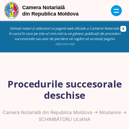
Stimați notari și utilizatori ai paginii web oficiale a Camerei Notariale
în cazul în care pe site-ul cnm.md nu se găsesc publicații de proceduri
succesoriale sau aviz de pierdere vă rugăm să accesați pagina
old.cnm.md
Procedurile succesorale
deschise
Camera Notarială din Republica Moldova
->
Mostenire
->
SCHIMBĂTORU ULIANA