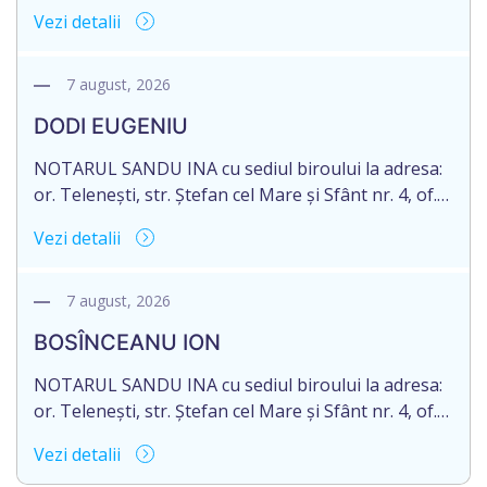
anunță despre deschiderea procedurii succesorale
Vezi detalii
în urma decesului cet. TULBURI GHEORGHE,
născut/ă la 18.06.1970, IDNP 2002027022038,
decedat/ă la 16 mai 2026. Eliberarea certificatului de
7 august, 2026
moștenitor este planificată în prealabil după data
DODI EUGENIU
de 16.05.2027 termenul de opțiune pentru
acceptarea […]
NOTARUL SANDU INA cu sediul biroului la adresa:
or. Telenești, str. Ștefan cel Mare și Sfânt nr. 4, of.
1, anunță despre deschiderea procedurii
Vezi detalii
succesorale în urma decesului cet. DODI EUGENIU,
născut/ă la 11.03.1941, cod personal
2003035009604, decedat/ă la data de 12.01.2026
7 august, 2026
/doisprezece ianuarie anul două mii douăzeci și
BOSÎNCEANU ION
șase/. Eliberarea certificatului de moștenitor este
[…]
NOTARUL SANDU INA cu sediul biroului la adresa:
or. Telenești, str. Ștefan cel Mare și Sfânt nr. 4, of.
1, anunță despre deschiderea procedurii
Vezi detalii
succesorale în urma decesului cet. BOSÎNCEANU