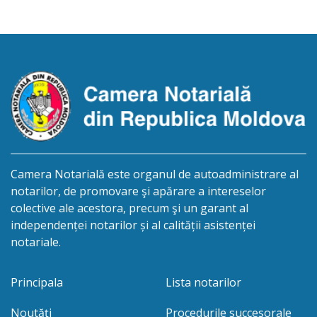
ION, născut/ă la 21.07.1980, cod personal
0991201351317, decedat/ă la data de 15.05.2021
/cincisprezece mai anul două mii douăzeci și unu/.
Eliberarea certificatului de moștenitor este […]
Camera Notarială este organul de autoadministrare al
notarilor, de promovare şi apărare a intereselor
colective ale acestora, precum şi un garant al
independenței notarilor și al calității asistenței
notariale.
Principala
Lista notarilor
Noutăți
Procedurile succesorale