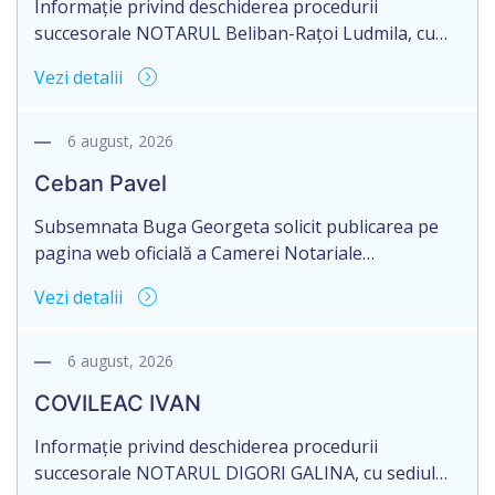
Informație privind deschiderea procedurii
succesorale NOTARUL Beliban-Rațoi Ludmila, cu
sediul biroului la adresa: mun. Chișinău, str.
Vezi detalii
Alexandru cel Bun, nr. 45a, anunță despre
deschiderea procedurii succesorale în urma
decesului cet. Verlan Tamara, născută la 29.07.1935,
6 august, 2026
IDNP 2001021378219, decedat la data de
Ceban Pavel
25.12.2022. Eliberarea certificatului de moștenitor
este planificată în prealabil pentru data de
Subsemnata Buga Georgeta solicit publicarea pe
10.11.2026 ( […]
pagina web oficială a Camerei Notariale
www.cnm.md a Informației despre deschiderea
Vezi detalii
procedurii succesorale cu următorul conținut:
Informaţie privind deschiderea procedurii
succesorale NOTARUL Buga Georgeta, cu sediul
6 august, 2026
biroului la adresa: orş. Anenii Noi, str. Chişinăului
COVILEAC IVAN
nr. 2, anunţă despre deschiderea procedurii
succesorale în urma decesului cet. Ceban Pavel,
Informație privind deschiderea procedurii
născut la […]
succesorale NOTARUL DIGORI GALINA, cu sediul