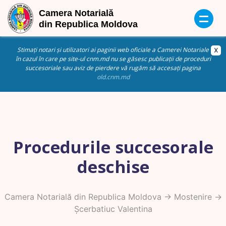
Stimați notari și utilizatori ai paginii web oficiale a Camerei Notariale
în cazul în care pe site-ul cnm.md nu se găsesc publicații de proceduri
succesoriale sau aviz de pierdere vă rugăm să accesați pagina
old.cnm.md
Procedurile succesorale
deschise
Camera Notarială din Republica Moldova
->
Mostenire
->
Șcerbatiuc Valentina