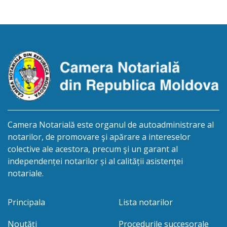
1944, IDNP 2003037030918, decedat la 28
decembrie 2019. Eliberarea certificatului de
moștenitor este planificată în prealabil după data
de 06.09.2026. În conformitate cu prevederile art.
2390 alin. […]
Camera Notarială este organul de autoadministrare al
notarilor, de promovare şi apărare a intereselor
colective ale acestora, precum şi un garant al
independenței notarilor și al calității asistenței
notariale.
Principala
Lista notarilor
Noutăți
Procedurile succesorale