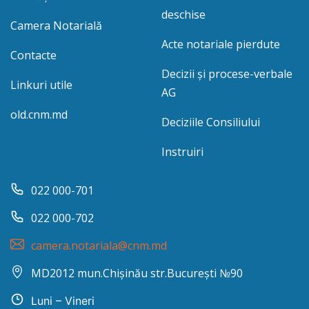
deschise
Camera Notarială
Acte notariale pierdute
Contacte
Decizii și procese-verbale
Linkuri utile
AG
old.cnm.md
Deciziile Consiliului
Instruiri
022 000-701
022 000-702
camera.notariala@cnm.md
MD2012 mun.Chișinău str.București №90
Luni – Vineri