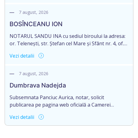
născut/ă la 11.03.1941, cod personal
2003035009604, decedat/ă la data de 12.01.2026
7 august, 2026
/doisprezece ianuarie anul două mii douăzeci și
BOSÎNCEANU ION
șase/. Eliberarea certificatului de moștenitor este
[…]
NOTARUL SANDU INA cu sediul biroului la adresa:
or. Telenești, str. Ștefan cel Mare și Sfânt nr. 4, of.
1, anunță despre deschiderea procedurii
Vezi detalii
succesorale în urma decesului cet. BOSÎNCEANU
ION, născut/ă la 21.07.1980, cod personal
0991201351317, decedat/ă la data de 15.05.2021
7 august, 2026
/cincisprezece mai anul două mii douăzeci și unu/.
Dumbrava Nadejda
Eliberarea certificatului de moștenitor este […]
Subsemnata Panciuc Aurica, notar, solicit
publicarea pe pagina web oficială a Camerei
Notariale www.cnm.md a Informației despre
Vezi detalii
deschiderea procedurii succesorale cu următorul
conținut: Informație privind deschiderea procedurii
succesorale Notarul Panciuc Aurica, cu sediul