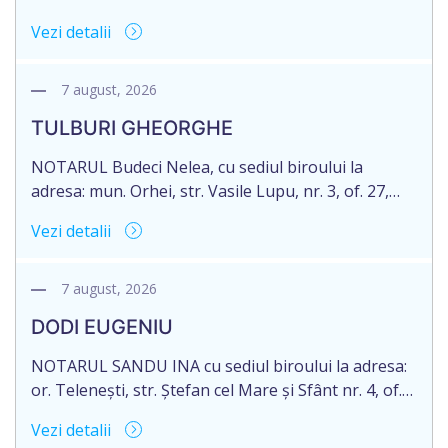
71 Legii 246/2018 privind la procedură notarială
Vezi detalii
notific Moștenitorii/ persoană care are un interes
legitim, despre deschiderea procedurii succesorale
notariale în urma decesului cet. DOGANIC ILIA,
7 august, 2026
decedat la data de 09.02.2025, cod personal
TULBURI GHEORGHE
2007040006216. Eliberarea certificatului de
moștenitor este planificată în prealabil pentru […]
NOTARUL Budeci Nelea, cu sediul biroului la
adresa: mun. Orhei, str. Vasile Lupu, nr. 3, of. 27,
anunță despre deschiderea procedurii succesorale
Vezi detalii
în urma decesului cet. TULBURI GHEORGHE,
născut/ă la 18.06.1970, IDNP 2002027022038,
decedat/ă la 16 mai 2026. Eliberarea certificatului de
7 august, 2026
moștenitor este planificată în prealabil după data
DODI EUGENIU
de 16.05.2027 termenul de opțiune pentru
acceptarea […]
NOTARUL SANDU INA cu sediul biroului la adresa:
or. Telenești, str. Ștefan cel Mare și Sfânt nr. 4, of.
1, anunță despre deschiderea procedurii
Vezi detalii
succesorale în urma decesului cet. DODI EUGENIU,