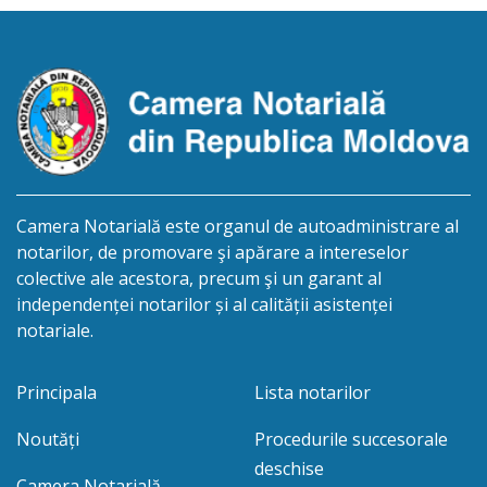
biroului la adresa: R.Moldova, or.Sîngerei,
str.Independenţei, 83/4, anunță despre deschiderea
procedurii succesorale în urma decesului
cet.Dumbrava Nadejda, cetățeană moldoveană, a.n.
20 aprilie […]
Camera Notarială este organul de autoadministrare al
notarilor, de promovare şi apărare a intereselor
colective ale acestora, precum şi un garant al
independenței notarilor și al calității asistenței
notariale.
Principala
Lista notarilor
Noutăți
Procedurile succesorale
deschise
Camera Notarială