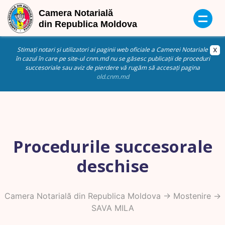
Stimați notari și utilizatori ai paginii web oficiale a Camerei Notariale
în cazul în care pe site-ul cnm.md nu se găsesc publicații de proceduri
succesoriale sau aviz de pierdere vă rugăm să accesați pagina
old.cnm.md
Procedurile succesorale
deschise
Camera Notarială din Republica Moldova
->
Mostenire
->
SAVA MILA