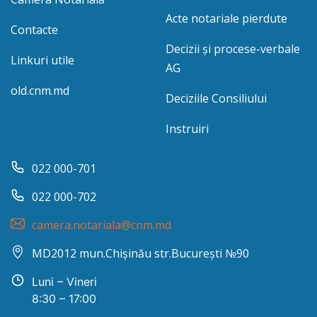
Acte notariale pierdute
Contacte
Decizii și procese-verbale
Linkuri utile
AG
old.cnm.md
Deciziile Consiliului
Instruiri
022 000-701
022 000-702
camera.notariala@cnm.md
MD2012 mun.Chișinău str.București №90
Luni – Vineri
8:30 – 17:00