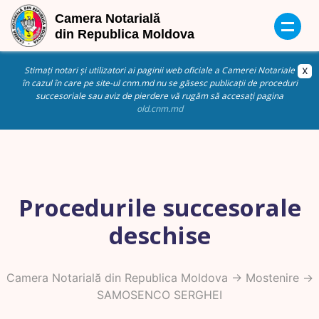
Stimați notari și utilizatori ai paginii web oficiale a Camerei Notariale
în cazul în care pe site-ul cnm.md nu se găsesc publicații de proceduri
succesoriale sau aviz de pierdere vă rugăm să accesați pagina
old.cnm.md
Procedurile succesorale
deschise
Camera Notarială din Republica Moldova
->
Mostenire
->
SAMOSENCO SERGHEI