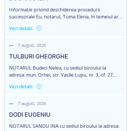
Informație privind deschiderea procedurii
succesorale Eu, notarul, Toma Elena, în temeiul art.
71 Legii 246/2018 privind la procedură notarială
Vezi detalii
notific Moștenitorii/ persoană care are un interes
legitim, despre deschiderea procedurii succesorale
notariale în urma decesului cet. DOGANIC ILIA,
7 august, 2026
decedat la data de 09.02.2025, cod personal
TULBURI GHEORGHE
2007040006216. Eliberarea certificatului de
moștenitor este planificată în prealabil pentru […]
NOTARUL Budeci Nelea, cu sediul biroului la
adresa: mun. Orhei, str. Vasile Lupu, nr. 3, of. 27,
anunță despre deschiderea procedurii succesorale
Vezi detalii
în urma decesului cet. TULBURI GHEORGHE,
născut/ă la 18.06.1970, IDNP 2002027022038,
decedat/ă la 16 mai 2026. Eliberarea certificatului de
7 august, 2026
moștenitor este planificată în prealabil după data
DODI EUGENIU
de 16.05.2027 termenul de opțiune pentru
acceptarea […]
NOTARUL SANDU INA cu sediul biroului la adresa: