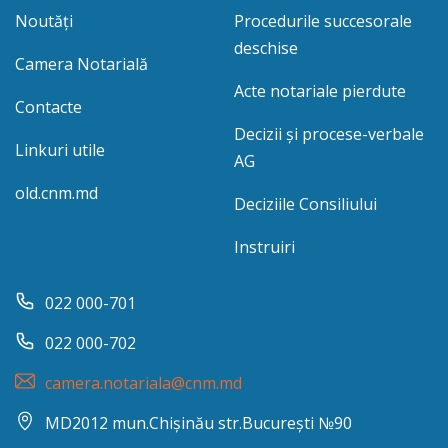
Noutăți
Procedurile succesorale
deschise
Camera Notarială
Acte notariale pierdute
Contacte
Decizii și procese-verbale
Linkuri utile
AG
old.cnm.md
Deciziile Consiliului
Instruiri
022 000-701
022 000-702
camera.notariala@cnm.md
MD2012 mun.Chișinău str.București №90