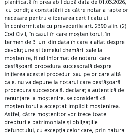
planificată în prealabil după data de 01.03.2026,
cu condiția constatării de către notar a faptelor
necesare pentru eliberarea certificatului.
În conformitate cu prevederile art. 2390 alin. (2)
Cod Civil, în cazul în care moștenitorul, în
termen de 3 luni din data în care a aflat despre
devoluțiune și temeiul chemării sale la
moștenire, fiind informat de notarul care
desfășoară procedura succesorală despre
inițierea acestei proceduri sau pe oricare altă
cale, nu va depune la notarul care desfășoară
procedura succesorală, declarația autentică de
renunțare la moștenire, se consideră că
moștenitorul a acceptat implicit moștenirea.
Astfel, către moștenitor vor trece toate
drepturile patrimoniale și obligațiile
defunctului, cu excepția celor care, prin natura