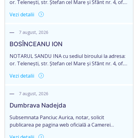
or. Telenești, str. Ștefan cel Mare și Sfânt nr. 4, of.
1, anunță despre deschiderea procedurii
Vezi detalii
succesorale în urma decesului cet. DODI EUGENIU,
născut/ă la 11.03.1941, cod personal
2003035009604, decedat/ă la data de 12.01.2026
7 august, 2026
/doisprezece ianuarie anul două mii douăzeci și
BOSÎNCEANU ION
șase/. Eliberarea certificatului de moștenitor este
[…]
NOTARUL SANDU INA cu sediul biroului la adresa:
or. Telenești, str. Ștefan cel Mare și Sfânt nr. 4, of.
1, anunță despre deschiderea procedurii
Vezi detalii
succesorale în urma decesului cet. BOSÎNCEANU
ION, născut/ă la 21.07.1980, cod personal
0991201351317, decedat/ă la data de 15.05.2021
7 august, 2026
/cincisprezece mai anul două mii douăzeci și unu/.
Dumbrava Nadejda
Eliberarea certificatului de moștenitor este […]
Subsemnata Panciuc Aurica, notar, solicit
publicarea pe pagina web oficială a Camerei
Notariale www.cnm.md a Informației despre
Vezi detalii