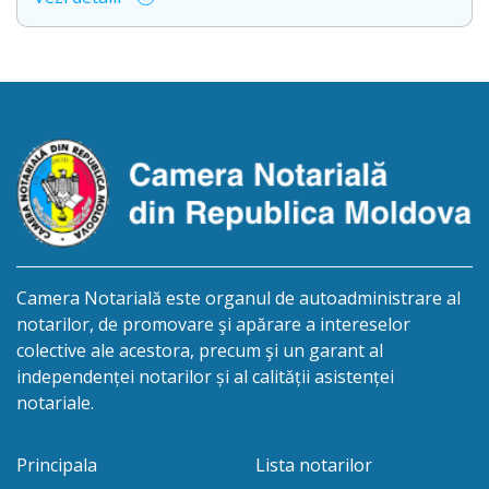
deschiderea procedurii succesorale cu următorul
conținut: Informație privind deschiderea procedurii
succesorale Notarul Panciuc Aurica, cu sediul
biroului la adresa: R.Moldova, or.Sîngerei,
str.Independenţei, 83/4, anunță despre deschiderea
procedurii succesorale în urma decesului
cet.Dumbrava Nadejda, cetățeană moldoveană, a.n.
20 aprilie […]
Camera Notarială este organul de autoadministrare al
notarilor, de promovare şi apărare a intereselor
colective ale acestora, precum şi un garant al
independenței notarilor și al calității asistenței
notariale.
Principala
Lista notarilor