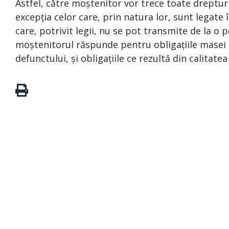
Astfel, către moștenitor vor trece toate drepturi
excepția celor care, prin natura lor, sunt legat
care, potrivit legii, nu se pot transmite de la o p
moștenitorul răspunde pentru obligațiile masei s
defunctului, și obligațiile ce rezultă din calitate