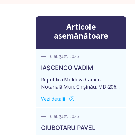
Articole
asemănătoare
6 august, 2026
IAȘCENCO VADIM
Republica Moldova Camera
Notarială Mun. Chişinău, MD-2068,
str. Miron Costin 12, ap.1 Biroul
Vezi detalii
Notarial al Notarului PANCOVA
t
NELLI Tel: (+ 373 22) 43-45-06; 43-
45-07 Nr. de ieșire: 485 Din 06
6 august, 2026
august 2026 CAMERA NOTARIALĂ
CIUBOTARU PAVEL
MD-2012, mun. Chișinău, str.