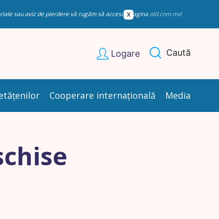
esoriale sau aviz de pierdere vă rugăm să accesați pagina
old.cnm.md
Caută
Logare
etățenilor
Cooperare internațională
Media
schise