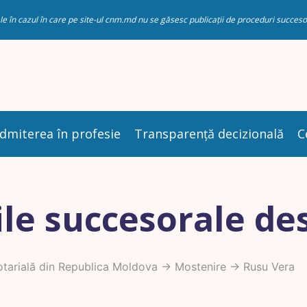
riale în cazul în care pe site-ul cnm.md nu se găsesc publicații de proceduri succ
dmiterea în profesie
Transparență decizională
C
le succesorale de
tarială din Republica Moldova
->
Mostenire
-> Rusu Vera