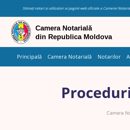
Stimați notari și utilizatori ai paginii web oficiale a Camerei Nota
Principală
Camera Notarială
Notarilor
A
Proceduri
Camera No