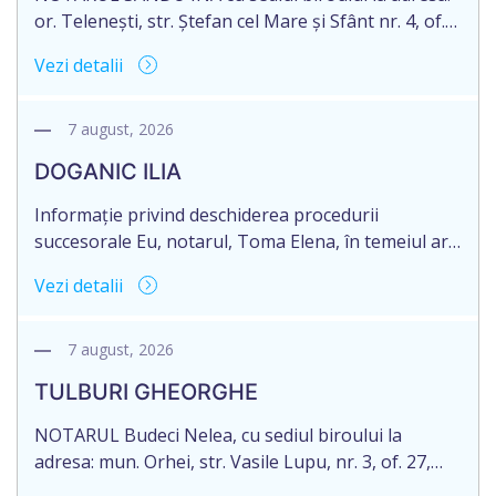
or. Telenești, str. Ștefan cel Mare și Sfânt nr. 4, of.
1, anunță despre deschiderea procedurii
Vezi detalii
succesorale în urma decesului cet. MORARI
ELISAVETA, născut/ă la 21.10.1945, cod personal
2005035073658, decedat/ă la data de 09.03.2026
7 august, 2026
/nouă martie anul două mii douăzeci și șase/.
DOGANIC ILIA
Eliberarea certificatului de moștenitor este […]
Informație privind deschiderea procedurii
succesorale Eu, notarul, Toma Elena, în temeiul art.
71 Legii 246/2018 privind la procedură notarială
Vezi detalii
notific Moștenitorii/ persoană care are un interes
legitim, despre deschiderea procedurii succesorale
notariale în urma decesului cet. DOGANIC ILIA,
7 august, 2026
decedat la data de 09.02.2025, cod personal
TULBURI GHEORGHE
2007040006216. Eliberarea certificatului de
moștenitor este planificată în prealabil pentru […]
NOTARUL Budeci Nelea, cu sediul biroului la
adresa: mun. Orhei, str. Vasile Lupu, nr. 3, of. 27,
anunță despre deschiderea procedurii succesorale