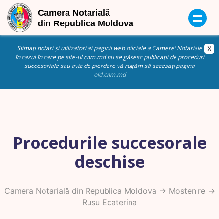
Stimați notari și utilizatori ai paginii web oficiale a Camerei Notariale
în cazul în care pe site-ul cnm.md nu se găsesc publicații de proceduri
succesoriale sau aviz de pierdere vă rugăm să accesați pagina
old.cnm.md
Procedurile succesorale
deschise
Camera Notarială din Republica Moldova
->
Mostenire
->
Rusu Ecaterina