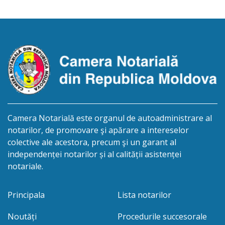
0991201351317, decedat/ă la data de 15.05.2021
/cincisprezece mai anul două mii douăzeci și unu/.
Eliberarea certificatului de moștenitor este […]
Camera Notarială este organul de autoadministrare al
notarilor, de promovare şi apărare a intereselor
colective ale acestora, precum şi un garant al
independenței notarilor și al calității asistenței
notariale.
Principala
Lista notarilor
Noutăți
Procedurile succesorale