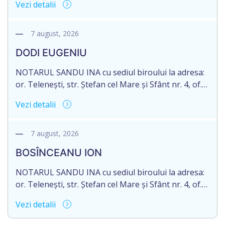
Vezi detalii
în urma decesului cet. TULBURI GHEORGHE,
născut/ă la 18.06.1970, IDNP 2002027022038,
decedat/ă la 16 mai 2026. Eliberarea certificatului de
7 august, 2026
moștenitor este planificată în prealabil după data
DODI EUGENIU
de 16.05.2027 termenul de opțiune pentru
acceptarea […]
NOTARUL SANDU INA cu sediul biroului la adresa:
or. Telenești, str. Ștefan cel Mare și Sfânt nr. 4, of.
1, anunță despre deschiderea procedurii
Vezi detalii
succesorale în urma decesului cet. DODI EUGENIU,
născut/ă la 11.03.1941, cod personal
2003035009604, decedat/ă la data de 12.01.2026
7 august, 2026
/doisprezece ianuarie anul două mii douăzeci și
BOSÎNCEANU ION
șase/. Eliberarea certificatului de moștenitor este
[…]
NOTARUL SANDU INA cu sediul biroului la adresa:
or. Telenești, str. Ștefan cel Mare și Sfânt nr. 4, of.
1, anunță despre deschiderea procedurii
Vezi detalii
succesorale în urma decesului cet. BOSÎNCEANU
ION, născut/ă la 21.07.1980, cod personal