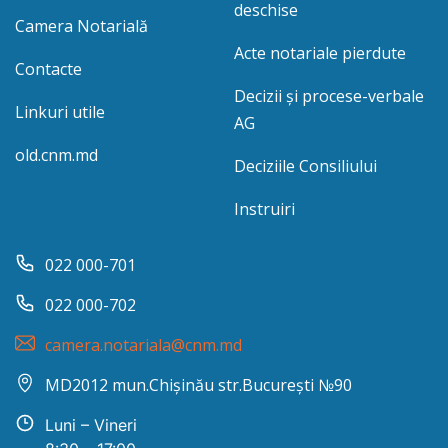
deschise
Camera Notarială
Acte notariale pierdute
Contacte
Decizii și procese-verbale
Linkuri utile
AG
old.cnm.md
Deciziile Consiliului
Instruiri
022 000-701
022 000-702
camera.notariala@cnm.md
MD2012 mun.Chișinău str.București №90
Luni – Vineri