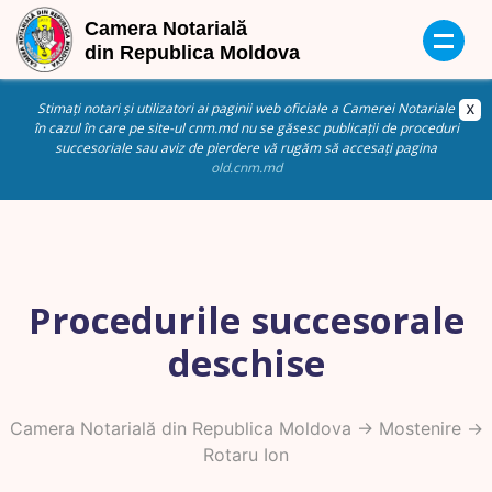
Stimați notari și utilizatori ai paginii web oficiale a Camerei Notariale
în cazul în care pe site-ul cnm.md nu se găsesc publicații de proceduri
succesoriale sau aviz de pierdere vă rugăm să accesați pagina
old.cnm.md
Procedurile succesorale
deschise
Camera Notarială din Republica Moldova
->
Mostenire
->
Rotaru Ion