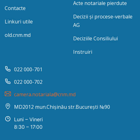
Acte notariale pierdute
Contacte
Decizii și procese-verbale
Linkuri utile
AG
old.cnm.md
Deciziile Consiliului
Instruiri
022 000-701
022 000-702
camera.notariala@cnm.md
MD2012 mun.Chișinău str.București №90
Luni – Vineri
8:30 – 17:00