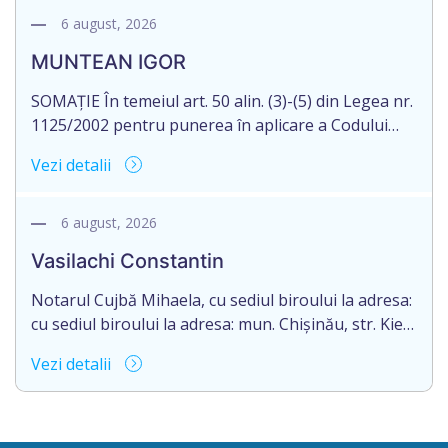
prevederilor legale, pentru moștenirile deschise
6 august, 2026
începând cu 01.04.2026, termenul de acceptarea a
MUNTEAN IGOR
succesiunii este de 12 luni din data decesului (data
deschiderii moștenirii). Eliberarea certificatului […]
SOMAȚIE În temeiul art. 50 alin. (3)-(5) din Legea nr.
1125/2002 pentru punerea în aplicare a Codului
civil al R. Moldova, notarul Bloşenco Diana, cu
Vezi detalii
sediul biroului în mun. Chişinău, str. Academiei, nr.
12, aduce la cunoștință cet. MUNTEAN IGOR,
născut la 30.10.1977, reședința obișnuită a căruia
6 august, 2026
nu este cunoscută, despre deschiderea procedurii
Vasilachi Constantin
succesorale după […]
Notarul Cujbă Mihaela, cu sediul biroului la adresa:
cu sediul biroului la adresa: mun. Chișinău, str. Kiev,
nr. 2, ap. 1 despre deschiderea procedurii
Vezi detalii
succesorale în urma decesului cet. Vasilachi
Constantin, născut/ă la 03.06.1960, IDNP
0980306215558, decedat/ă la 27” iulie 2026.
Informăm succesibilii, că conform prevederilor