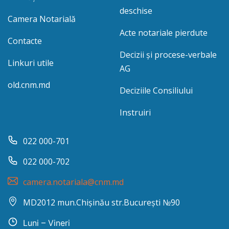
deschise
Camera Notarială
Acte notariale pierdute
Contacte
Decizii și procese-verbale
Linkuri utile
AG
old.cnm.md
Deciziile Consiliului
Instruiri
022 000-701
022 000-702
camera.notariala@cnm.md
MD2012 mun.Chișinău str.București №90
Luni – Vineri