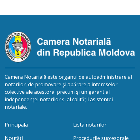
12, aduce la cunoștință cet. MUNTEAN IGOR,
născut la 30.10.1977, reședința obișnuită a căruia
nu este cunoscută, despre deschiderea procedurii
succesorale după […]
Camera Notarială este organul de autoadministrare al
notarilor, de promovare şi apărare a intereselor
colective ale acestora, precum şi un garant al
independenței notarilor și al calității asistenței
notariale.
Principala
Lista notarilor
Noutăți
Procedurile succesorale