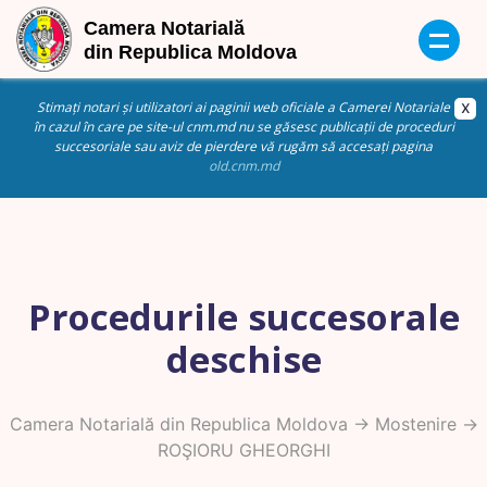
Stimați notari și utilizatori ai paginii web oficiale a Camerei Notariale
în cazul în care pe site-ul cnm.md nu se găsesc publicații de proceduri
succesoriale sau aviz de pierdere vă rugăm să accesați pagina
old.cnm.md
Procedurile succesorale
deschise
Camera Notarială din Republica Moldova
->
Mostenire
->
ROŞIORU GHEORGHI