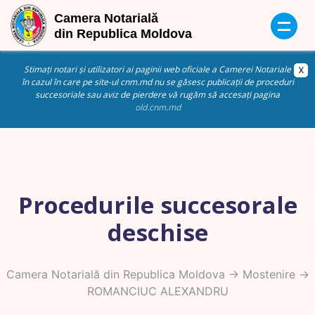
Stimați notari și utilizatori ai paginii web oficiale a Camerei Notariale
în cazul în care pe site-ul cnm.md nu se găsesc publicații de proceduri
succesoriale sau aviz de pierdere vă rugăm să accesați pagina
old.cnm.md
Procedurile succesorale
deschise
Camera Notarială din Republica Moldova
->
Mostenire
->
ROMANCIUC ALEXANDRU