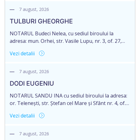
legitim, despre deschiderea procedurii succesorale
notariale în urma decesului cet. DOGANIC ILIA,
7 august, 2026
decedat la data de 09.02.2025, cod personal
TULBURI GHEORGHE
2007040006216. Eliberarea certificatului de
moștenitor este planificată în prealabil pentru […]
NOTARUL Budeci Nelea, cu sediul biroului la
adresa: mun. Orhei, str. Vasile Lupu, nr. 3, of. 27,
anunță despre deschiderea procedurii succesorale
Vezi detalii
în urma decesului cet. TULBURI GHEORGHE,
născut/ă la 18.06.1970, IDNP 2002027022038,
decedat/ă la 16 mai 2026. Eliberarea certificatului de
7 august, 2026
moștenitor este planificată în prealabil după data
DODI EUGENIU
de 16.05.2027 termenul de opțiune pentru
acceptarea […]
NOTARUL SANDU INA cu sediul biroului la adresa:
or. Telenești, str. Ștefan cel Mare și Sfânt nr. 4, of.
1, anunță despre deschiderea procedurii
Vezi detalii
succesorale în urma decesului cet. DODI EUGENIU,
născut/ă la 11.03.1941, cod personal
2003035009604, decedat/ă la data de 12.01.2026
7 august, 2026