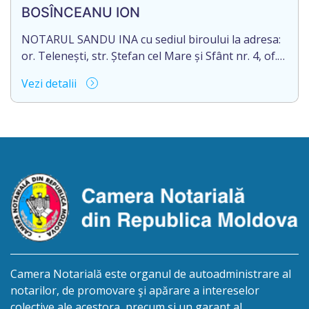
/doisprezece ianuarie anul două mii douăzeci și
BOSÎNCEANU ION
șase/. Eliberarea certificatului de moștenitor este
[…]
NOTARUL SANDU INA cu sediul biroului la adresa:
or. Telenești, str. Ștefan cel Mare și Sfânt nr. 4, of.
1, anunță despre deschiderea procedurii
Vezi detalii
succesorale în urma decesului cet. BOSÎNCEANU
ION, născut/ă la 21.07.1980, cod personal
0991201351317, decedat/ă la data de 15.05.2021
/cincisprezece mai anul două mii douăzeci și unu/.
Eliberarea certificatului de moștenitor este […]
Camera Notarială este organul de autoadministrare al
notarilor, de promovare şi apărare a intereselor
colective ale acestora, precum şi un garant al