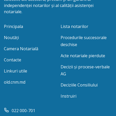
independenței notarilor și al calității asistenței
notariale.
Principala
Lista notarilor
Noutăți
Procedurile succesorale
deschise
Camera Notarială
Acte notariale pierdute
Contacte
Decizii și procese-verbale
Linkuri utile
AG
old.cnm.md
Deciziile Consiliului
Instruiri
022 000-701