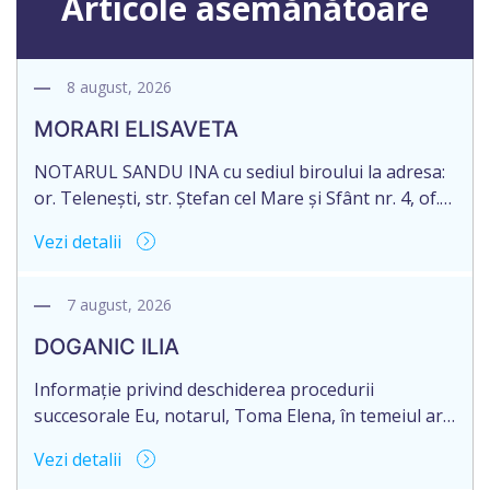
Articole asemănătoare
8 august, 2026
MORARI ELISAVETA
NOTARUL SANDU INA cu sediul biroului la adresa:
or. Telenești, str. Ștefan cel Mare și Sfânt nr. 4, of.
1, anunță despre deschiderea procedurii
Vezi detalii
succesorale în urma decesului cet. MORARI
ELISAVETA, născut/ă la 21.10.1945, cod personal
2005035073658, decedat/ă la data de 09.03.2026
7 august, 2026
/nouă martie anul două mii douăzeci și șase/.
DOGANIC ILIA
Eliberarea certificatului de moștenitor este […]
Informație privind deschiderea procedurii
succesorale Eu, notarul, Toma Elena, în temeiul art.
71 Legii 246/2018 privind la procedură notarială
Vezi detalii
notific Moștenitorii/ persoană care are un interes