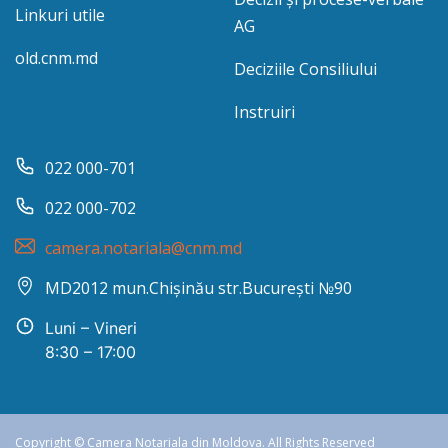
Linkuri utile
AG
old.cnm.md
Deciziile Consiliului
Instruiri
022 000-701
022 000-702
camera.notariala@cnm.md
MD2012 mun.Chișinău str.București №90
Luni – Vineri
8:30 – 17:00
Copyright © Camera Notariala din Moldova. All Rights Reserved