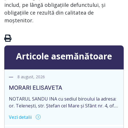
includ, pe lângă obligațiile defunctului, și
obligațiile ce rezultă din calitatea de
moștenitor.
Articole asemănătoare
8 august, 2026
MORARI ELISAVETA
NOTARUL SANDU INA cu sediul biroului la adresa:
or. Telenești, str. Ștefan cel Mare și Sfânt nr. 4, of.
1, anunță despre deschiderea procedurii
Vezi detalii
succesorale în urma decesului cet. MORARI
ELISAVETA, născut/ă la 21.10.1945, cod personal