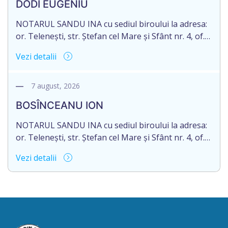
DODI EUGENIU
de 16.05.2027 termenul de opțiune pentru
acceptarea […]
NOTARUL SANDU INA cu sediul biroului la adresa:
or. Telenești, str. Ștefan cel Mare și Sfânt nr. 4, of.
1, anunță despre deschiderea procedurii
Vezi detalii
succesorale în urma decesului cet. DODI EUGENIU,
născut/ă la 11.03.1941, cod personal
2003035009604, decedat/ă la data de 12.01.2026
7 august, 2026
/doisprezece ianuarie anul două mii douăzeci și
BOSÎNCEANU ION
șase/. Eliberarea certificatului de moștenitor este
[…]
NOTARUL SANDU INA cu sediul biroului la adresa:
or. Telenești, str. Ștefan cel Mare și Sfânt nr. 4, of.
1, anunță despre deschiderea procedurii
Vezi detalii
succesorale în urma decesului cet. BOSÎNCEANU
ION, născut/ă la 21.07.1980, cod personal
0991201351317, decedat/ă la data de 15.05.2021
/cincisprezece mai anul două mii douăzeci și unu/.
Eliberarea certificatului de moștenitor este […]