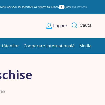
esoriale sau aviz de pierdere vă rugăm să accesați pagina
old.cnm.md
Caută
Logare
etățenilor
Cooperare internațională
Media
schise
fan