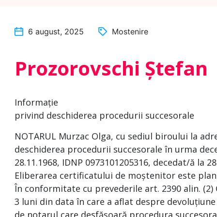
6 august, 2025
Mostenire
Prozorovschi Ștefan
Informație
privind deschiderea procedurii succesorale
NOTARUL Murzac Olga, cu sediul biroului la adres
deschiderea procedurii succesorale în urma deces
28.11.1968, IDNP 0973101205316, decedat/ă la 28
Eliberarea certificatului de moștenitor este plan
În conformitate cu prevederile art. 2390 alin. (2)
3 luni din data în care a aflat despre devoluțiune
de notarul care desfășoară procedura succesoral