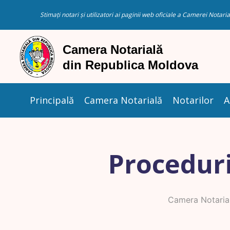
Stimați notari și utilizatori ai paginii web oficiale a Camerei Nota
Principală
Camera Notarială
Notarilor
A
Proceduri
Camera Notaria