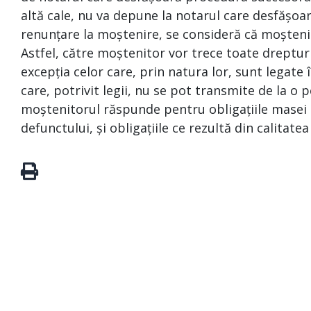
altă cale, nu va depune la notarul care desfășoa
renunțare la moștenire, se consideră că moșteni
Astfel, către moștenitor vor trece toate drepturi
excepția celor care, prin natura lor, sunt legat
care, potrivit legii, nu se pot transmite de la o p
moștenitorul răspunde pentru obligațiile masei s
defunctului, și obligațiile ce rezultă din calitate