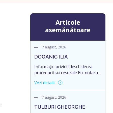
Articole
asemănătoare
7 august, 2026
DOGANIC ILIA
Informație privind deschiderea
procedurii succesorale Eu, notarul,
Toma Elena, în temeiul art. 71 Legii
Vezi detalii
246/2018 privind la procedură
notarială notific Moștenitorii/
persoană care are un interes
7 august, 2026
legitim, despre deschiderea
t
TULBURI GHEORGHE
procedurii succesorale notariale în