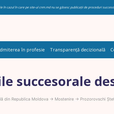
riale în cazul în care pe site-ul cnm.md nu se găsesc publicații de proceduri succ
dmiterea în profesie
Transparență decizională
C
le succesorale de
lă din Republica Moldova
->
Mostenire
-> Prozorovschi Ște