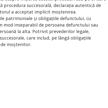
ră procedura succesorală, declarația autentică de
torul a acceptat implicit moștenirea.
le patrimoniale și obligațiile defunctului, cu
e în mod inseparabil de persoana defunctului sau
ersoană la alta. Potrivit prevederilor legale,
uccesorale, care includ, pe lângă obligațiile
a de moștenitor.