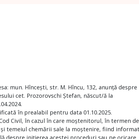
a: mun. Hîncești, str. M. Hîncu, 132, anunță despre
ului cet. Prozorovschi Ștefan, născut/ă la
.04.2024.
ificată în prealabil pentru data 01.10.2025.
 Cod Civil, în cazul în care moștenitorul, în termen de
 și temeiul chemării sale la moștenire, fiind informa
ă despre inițierea acestei proceduri sau pe oricare