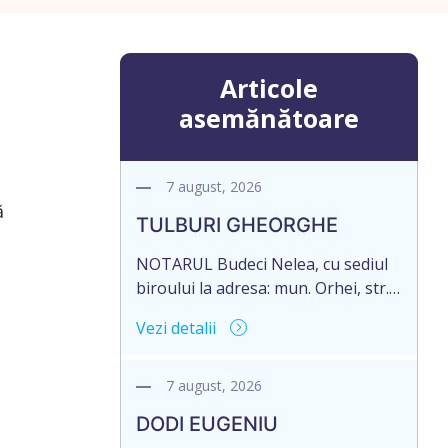
Articole
asemănătoare
7 august, 2026
ă
TULBURI GHEORGHE
NOTARUL Budeci Nelea, cu sediul
biroului la adresa: mun. Orhei, str.
Vasile Lupu, nr. 3, of. 27, anunță
Vezi detalii
despre deschiderea procedurii
succesorale în urma decesului cet.
TULBURI GHEORGHE, născut/ă la
7 august, 2026
18.06.1970, IDNP 2002027022038,
DODI EUGENIU
decedat/ă la 16 mai 2026.