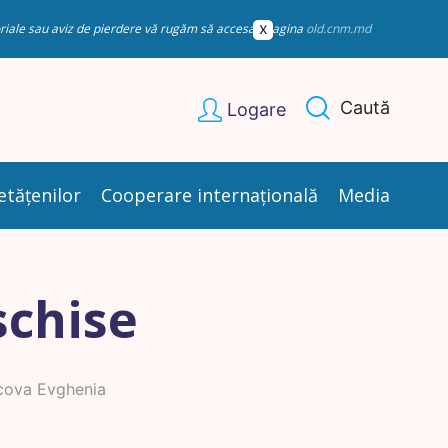
esoriale sau aviz de pierdere vă rugăm să accesați pagina
old.cnm.md
Caută
Logare
etățenilor
Cooperare internațională
Media
schise
cova Evghenia