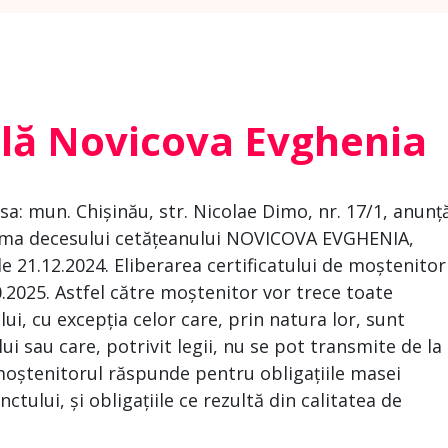
lă Novicova Evghenia
a: mun. Chișinău, str. Nicolae Dimo, nr. 17/1, anunț
urma decesului cetățeanului NOVICOVA EVGHENIA,
e 21.12.2024. Eliberarea certificatului de moștenitor
0.2025. Astfel către moștenitor vor trece toate
ui, cu excepția celor care, prin natura lor, sunt
 sau care, potrivit legii, nu se pot transmite de la
, moștenitorul răspunde pentru obligațiile masei
nctului, și obligațiile ce rezultă din calitatea de