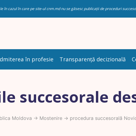
riale în cazul în care pe site-ul cnm.md nu se găsesc publicații de proceduri succ
dmiterea în profesie
Transparență decizională
C
le succesorale de
blica Moldova
->
Mostenire
-> procedura succesorală Novi