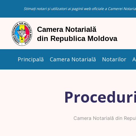
Stimați notari și utilizatori ai paginii web oficiale a Camerei Nota
Principală
Camera Notarială
Notarilor
A
Proceduri
Camera Notarială din Repu