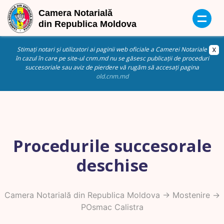
Stimați notari și utilizatori ai paginii web oficiale a Camerei Notariale
în cazul în care pe site-ul cnm.md nu se găsesc publicații de proceduri
succesoriale sau aviz de pierdere vă rugăm să accesați pagina
old.cnm.md
Procedurile succesorale
deschise
Camera Notarială din Republica Moldova
->
Mostenire
->
POsmac Calistra