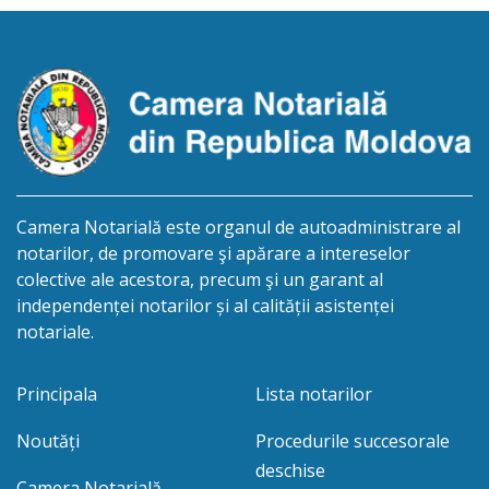
biroului la adresa: R.Moldova, or.Sîngerei,
str.Independenţei, 83/4, anunță despre deschiderea
procedurii succesorale în urma decesului
cet.Dumbrava Nadejda, cetățeană moldoveană, a.n.
20 aprilie […]
Camera Notarială este organul de autoadministrare al
notarilor, de promovare şi apărare a intereselor
colective ale acestora, precum şi un garant al
independenței notarilor și al calității asistenței
notariale.
Principala
Lista notarilor
Noutăți
Procedurile succesorale
deschise
Camera Notarială