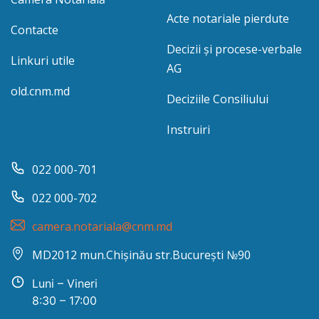
Acte notariale pierdute
Contacte
Decizii și procese-verbale
Linkuri utile
AG
old.cnm.md
Deciziile Consiliului
Instruiri
022 000-701
022 000-702
camera.notariala@cnm.md
MD2012 mun.Chișinău str.București №90
Luni – Vineri
8:30 – 17:00