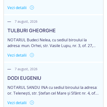
71 Legii 246/2018 privind la procedură notarială
Vezi detalii
notific Moștenitorii/ persoană care are un interes
legitim, despre deschiderea procedurii succesorale
notariale în urma decesului cet. DOGANIC ILIA,
7 august, 2026
decedat la data de 09.02.2025, cod personal
TULBURI GHEORGHE
2007040006216. Eliberarea certificatului de
moștenitor este planificată în prealabil pentru […]
NOTARUL Budeci Nelea, cu sediul biroului la
adresa: mun. Orhei, str. Vasile Lupu, nr. 3, of. 27,
anunță despre deschiderea procedurii succesorale
Vezi detalii
în urma decesului cet. TULBURI GHEORGHE,
născut/ă la 18.06.1970, IDNP 2002027022038,
decedat/ă la 16 mai 2026. Eliberarea certificatului de
7 august, 2026
moștenitor este planificată în prealabil după data
DODI EUGENIU
de 16.05.2027 termenul de opțiune pentru
acceptarea […]
NOTARUL SANDU INA cu sediul biroului la adresa:
or. Telenești, str. Ștefan cel Mare și Sfânt nr. 4, of.
1, anunță despre deschiderea procedurii
Vezi detalii
succesorale în urma decesului cet. DODI EUGENIU,