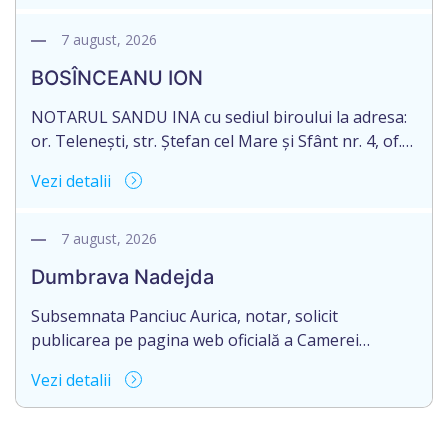
născut/ă la 11.03.1941, cod personal
2003035009604, decedat/ă la data de 12.01.2026
7 august, 2026
/doisprezece ianuarie anul două mii douăzeci și
BOSÎNCEANU ION
șase/. Eliberarea certificatului de moștenitor este
[…]
NOTARUL SANDU INA cu sediul biroului la adresa:
or. Telenești, str. Ștefan cel Mare și Sfânt nr. 4, of.
1, anunță despre deschiderea procedurii
Vezi detalii
succesorale în urma decesului cet. BOSÎNCEANU
ION, născut/ă la 21.07.1980, cod personal
0991201351317, decedat/ă la data de 15.05.2021
7 august, 2026
/cincisprezece mai anul două mii douăzeci și unu/.
Dumbrava Nadejda
Eliberarea certificatului de moștenitor este […]
Subsemnata Panciuc Aurica, notar, solicit
publicarea pe pagina web oficială a Camerei
Notariale www.cnm.md a Informației despre
Vezi detalii
deschiderea procedurii succesorale cu următorul
conținut: Informație privind deschiderea procedurii
succesorale Notarul Panciuc Aurica, cu sediul