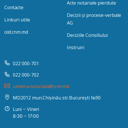
Acte notariale pierdute
Contacte
Decizii și procese-verbale
Linkuri utile
AG
old.cnm.md
Deciziile Consiliului
Instruiri
022 000-701
022 000-702
camera.notariala@cnm.md
MD2012 mun.Chișinău str.București №90
Luni – Vineri
8:30 – 17:00