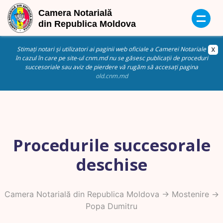
Stimați notari și utilizatori ai paginii web oficiale a Camerei Notariale
în cazul în care pe site-ul cnm.md nu se găsesc publicații de proceduri
succesoriale sau aviz de pierdere vă rugăm să accesați pagina
old.cnm.md
Procedurile succesorale
deschise
Camera Notarială din Republica Moldova
->
Mostenire
->
Popa Dumitru