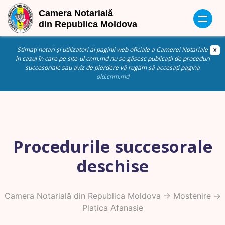
Stimați notari și utilizatori ai paginii web oficiale a Camerei Notariale
în cazul în care pe site-ul cnm.md nu se găsesc publicații de proceduri
succesoriale sau aviz de pierdere vă rugăm să accesați pagina
old.cnm.md
Procedurile succesorale
deschise
Camera Notarială din Republica Moldova
->
Mostenire
->
Platica Afanasie