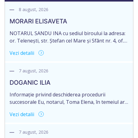
8 august, 2026
MORARI ELISAVETA
NOTARUL SANDU INA cu sediul biroului la adresa:
or. Telenești, str. Ștefan cel Mare și Sfânt nr. 4, of.
1, anunță despre deschiderea procedurii
Vezi detalii
succesorale în urma decesului cet. MORARI
ELISAVETA, născut/ă la 21.10.1945, cod personal
2005035073658, decedat/ă la data de 09.03.2026
7 august, 2026
/nouă martie anul două mii douăzeci și șase/.
DOGANIC ILIA
Eliberarea certificatului de moștenitor este […]
Informație privind deschiderea procedurii
succesorale Eu, notarul, Toma Elena, în temeiul art.
71 Legii 246/2018 privind la procedură notarială
Vezi detalii
notific Moștenitorii/ persoană care are un interes
legitim, despre deschiderea procedurii succesorale
notariale în urma decesului cet. DOGANIC ILIA,
7 august, 2026