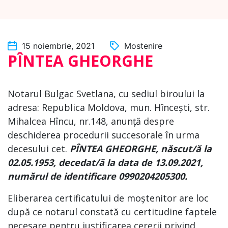
15 noiembrie, 2021
Mostenire
PÎNTEA GHEORGHE
Notarul Bulgac Svetlana, cu sediul biroului la
adresa: Republica Moldova, mun. Hîncești, str.
Mihalcea Hîncu, nr.148, anunță despre
deschiderea procedurii succesorale în urma
decesului cet.
PÎNTEA GHEORGHE
,
născut/ă la
02.05.1953,
decedat/ă la data de 13.09.2021,
numărul de identificare
0990204205300.
Eliberarea certificatului de moștenitor are loc
după ce notarul constată cu certitudine faptele
necesare pentru justificarea cererii privind