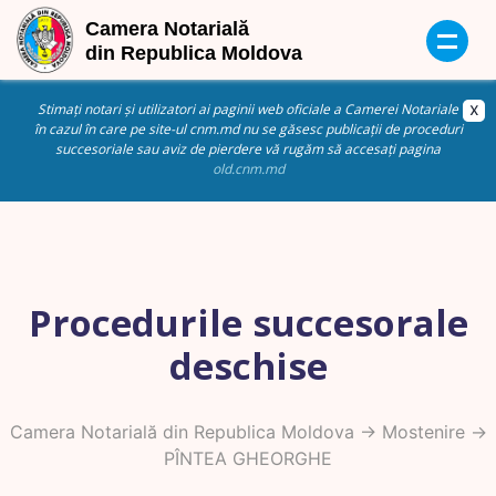
Stimați notari și utilizatori ai paginii web oficiale a Camerei Notariale
în cazul în care pe site-ul cnm.md nu se găsesc publicații de proceduri
succesoriale sau aviz de pierdere vă rugăm să accesați pagina
old.cnm.md
Procedurile succesorale
deschise
Camera Notarială din Republica Moldova
->
Mostenire
->
PÎNTEA GHEORGHE