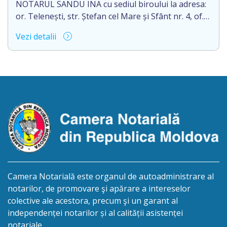
[…]
NOTARUL SANDU INA cu sediul biroului la adresa:
or. Telenești, str. Ștefan cel Mare și Sfânt nr. 4, of.
1, anunță despre deschiderea procedurii
Vezi detalii
succesorale în urma decesului cet. BOSÎNCEANU
ION, născut/ă la 21.07.1980, cod personal
0991201351317, decedat/ă la data de 15.05.2021
/cincisprezece mai anul două mii douăzeci și unu/.
Eliberarea certificatului de moștenitor este […]
Camera Notarială este organul de autoadministrare al
notarilor, de promovare şi apărare a intereselor
colective ale acestora, precum şi un garant al
independenței notarilor și al calității asistenței
notariale.