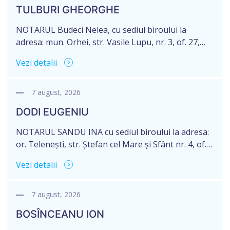
decedat la data de 09.02.2025, cod personal
TULBURI GHEORGHE
2007040006216. Eliberarea certificatului de
moștenitor este planificată în prealabil pentru […]
NOTARUL Budeci Nelea, cu sediul biroului la
adresa: mun. Orhei, str. Vasile Lupu, nr. 3, of. 27,
anunță despre deschiderea procedurii succesorale
Vezi detalii
în urma decesului cet. TULBURI GHEORGHE,
născut/ă la 18.06.1970, IDNP 2002027022038,
decedat/ă la 16 mai 2026. Eliberarea certificatului de
7 august, 2026
moștenitor este planificată în prealabil după data
DODI EUGENIU
de 16.05.2027 termenul de opțiune pentru
acceptarea […]
NOTARUL SANDU INA cu sediul biroului la adresa:
or. Telenești, str. Ștefan cel Mare și Sfânt nr. 4, of.
1, anunță despre deschiderea procedurii
Vezi detalii
succesorale în urma decesului cet. DODI EUGENIU,
născut/ă la 11.03.1941, cod personal
2003035009604, decedat/ă la data de 12.01.2026
7 august, 2026
/doisprezece ianuarie anul două mii douăzeci și
BOSÎNCEANU ION
șase/. Eliberarea certificatului de moștenitor este