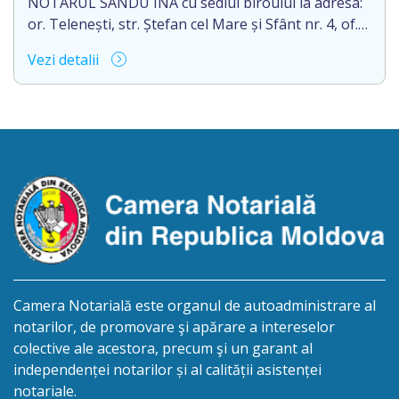
NOTARUL SANDU INA cu sediul biroului la adresa:
or. Telenești, str. Ștefan cel Mare și Sfânt nr. 4, of.
1, anunță despre deschiderea procedurii
Vezi detalii
succesorale în urma decesului cet. BOSÎNCEANU
ION, născut/ă la 21.07.1980, cod personal
0991201351317, decedat/ă la data de 15.05.2021
/cincisprezece mai anul două mii douăzeci și unu/.
Eliberarea certificatului de moștenitor este […]
Camera Notarială este organul de autoadministrare al
notarilor, de promovare şi apărare a intereselor
colective ale acestora, precum şi un garant al
independenței notarilor și al calității asistenței
notariale.