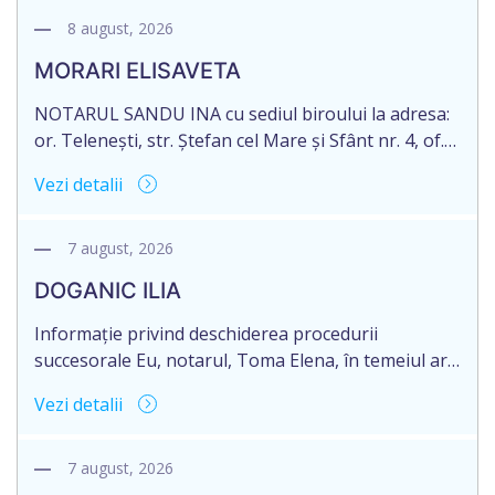
8 august, 2026
MORARI ELISAVETA
NOTARUL SANDU INA cu sediul biroului la adresa:
or. Telenești, str. Ștefan cel Mare și Sfânt nr. 4, of.
1, anunță despre deschiderea procedurii
Vezi detalii
succesorale în urma decesului cet. MORARI
ELISAVETA, născut/ă la 21.10.1945, cod personal
2005035073658, decedat/ă la data de 09.03.2026
7 august, 2026
/nouă martie anul două mii douăzeci și șase/.
DOGANIC ILIA
Eliberarea certificatului de moștenitor este […]
Informație privind deschiderea procedurii
succesorale Eu, notarul, Toma Elena, în temeiul art.
71 Legii 246/2018 privind la procedură notarială
Vezi detalii
notific Moștenitorii/ persoană care are un interes
legitim, despre deschiderea procedurii succesorale
notariale în urma decesului cet. DOGANIC ILIA,
7 august, 2026
decedat la data de 09.02.2025, cod personal