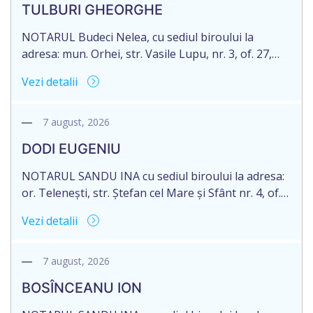
TULBURI GHEORGHE
2007040006216. Eliberarea certificatului de
moștenitor este planificată în prealabil pentru […]
NOTARUL Budeci Nelea, cu sediul biroului la
adresa: mun. Orhei, str. Vasile Lupu, nr. 3, of. 27,
anunță despre deschiderea procedurii succesorale
Vezi detalii
în urma decesului cet. TULBURI GHEORGHE,
născut/ă la 18.06.1970, IDNP 2002027022038,
decedat/ă la 16 mai 2026. Eliberarea certificatului de
7 august, 2026
moștenitor este planificată în prealabil după data
DODI EUGENIU
de 16.05.2027 termenul de opțiune pentru
acceptarea […]
NOTARUL SANDU INA cu sediul biroului la adresa:
or. Telenești, str. Ștefan cel Mare și Sfânt nr. 4, of.
1, anunță despre deschiderea procedurii
Vezi detalii
succesorale în urma decesului cet. DODI EUGENIU,
născut/ă la 11.03.1941, cod personal
2003035009604, decedat/ă la data de 12.01.2026
7 august, 2026
/doisprezece ianuarie anul două mii douăzeci și
BOSÎNCEANU ION
șase/. Eliberarea certificatului de moștenitor este
[…]