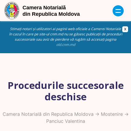
Stimați notari și utilizatori ai paginii web oficiale a Camerei Notariale
în cazul în care pe site-ul cnm.md nu se găsesc publicații de proceduri
succesoriale sau aviz de pierdere vă rugăm să accesați pagina
old.cnm.md
Procedurile succesorale
deschise
Camera Notarială din Republica Moldova
->
Mostenire
->
Panciuc Valentina