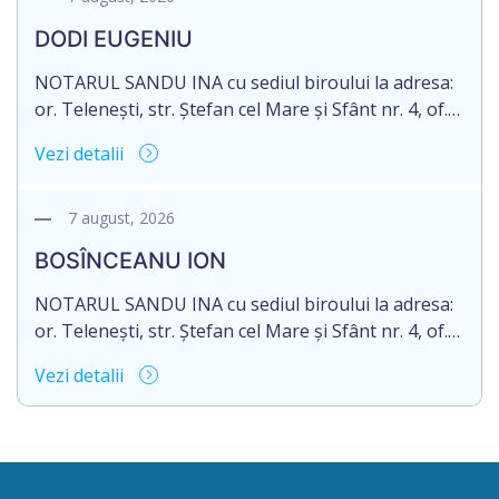
moștenitor este planificată în prealabil după data
DODI EUGENIU
de 16.05.2027 termenul de opțiune pentru
acceptarea […]
NOTARUL SANDU INA cu sediul biroului la adresa:
or. Telenești, str. Ștefan cel Mare și Sfânt nr. 4, of.
1, anunță despre deschiderea procedurii
Vezi detalii
succesorale în urma decesului cet. DODI EUGENIU,
născut/ă la 11.03.1941, cod personal
2003035009604, decedat/ă la data de 12.01.2026
7 august, 2026
/doisprezece ianuarie anul două mii douăzeci și
BOSÎNCEANU ION
șase/. Eliberarea certificatului de moștenitor este
[…]
NOTARUL SANDU INA cu sediul biroului la adresa:
or. Telenești, str. Ștefan cel Mare și Sfânt nr. 4, of.
1, anunță despre deschiderea procedurii
Vezi detalii
succesorale în urma decesului cet. BOSÎNCEANU
ION, născut/ă la 21.07.1980, cod personal
0991201351317, decedat/ă la data de 15.05.2021
/cincisprezece mai anul două mii douăzeci și unu/.
Eliberarea certificatului de moștenitor este […]