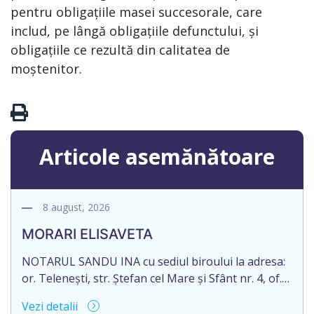
pentru obligațiile masei succesorale, care
includ, pe lângă obligațiile defunctului, și
obligațiile ce rezultă din calitatea de
moștenitor.
Articole asemănătoare
8 august, 2026
MORARI ELISAVETA
NOTARUL SANDU INA cu sediul biroului la adresa:
or. Telenești, str. Ștefan cel Mare și Sfânt nr. 4, of.
1, anunță despre deschiderea procedurii
Vezi detalii
succesorale în urma decesului cet. MORARI