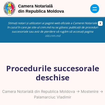
Stimați notari și utilizatori ai paginii web oficiale a Camerei Notariale
în cazul în care pe site-ul cnm.md nu se găsesc publicații de proceduri
succesoriale sau aviz de pierdere vă rugăm să accesați pagina
old.cnm.md
Procedurile succesorale
deschise
Camera Notarială din Republica Moldova
->
Mostenire
->
Palamarciuc Vladimir