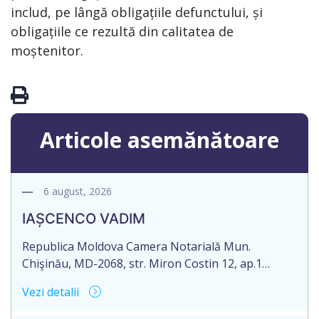
includ, pe lângă obligațiile defunctului, și
obligațiile ce rezultă din calitatea de
moștenitor.
Articole asemănătoare
6 august, 2026
IAȘCENCO VADIM
Republica Moldova Camera Notarială Mun.
Chişinău, MD-2068, str. Miron Costin 12, ap.1
Biroul Notarial al Notarului PANCOVA NELLI Tel: (+
Vezi detalii
373 22) 43-45-06; 43-45-07 Nr. de ieșire: 485 Din 06
august 2026 CAMERA NOTARIALĂ MD-2012, mun.