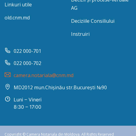
Linkuri utile
AG
old.cnm.md
Deciziile Consiliului
Instruiri
022 000-701
022 000-702
camera.notariala@cnm.md
MD2012 mun.Chișinău str.București №90
Luni – Vineri
8:30 – 17:00
Copyright © Camera Notariala din Moldova. All Rights Reserved