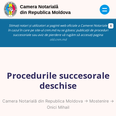
Stimați notari și utilizatori ai paginii web oficiale a Camerei Notariale
în cazul în care pe site-ul cnm.md nu se găsesc publicații de proceduri
succesoriale sau aviz de pierdere vă rugăm să accesați pagina
old.cnm.md
Procedurile succesorale
deschise
Camera Notarială din Republica Moldova
->
Mostenire
->
Onici Mihail