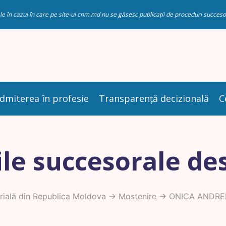
riale în cazul în care pe site-ul cnm.md nu se găsesc publicații de proceduri succ
dmiterea în profesie
Transparență decizională
C
le succesorale de
ială din Republica Moldova
->
Mostenire
-> ONICA ANDRE