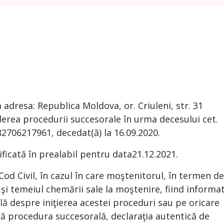
la adresa: Republica Moldova, or. Criuleni, str. 31
derea procedurii succesorale în urma decesului cet.
82706217961, decedat(ă) la 16.09.2020.
ificată în prealabil pentru data21.12.2021.
 Cod Civil, în cazul în care moştenitorul, în termen de
 şi temeiul chemării sale la moştenire, fiind informa
ă despre iniţierea acestei proceduri sau pe oricare
ră procedura succesorală, declaraţia autentică de