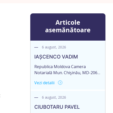
Articole
asemănătoare
6 august, 2026
IAȘCENCO VADIM
Republica Moldova Camera
Notarială Mun. Chişinău, MD-2068,
str. Miron Costin 12, ap.1 Biroul
Vezi detalii
Notarial al Notarului PANCOVA
NELLI Tel: (+ 373 22) 43-45-06; 43-
t
45-07 Nr. de ieșire: 485 Din 06
6 august, 2026
august 2026 CAMERA NOTARIALĂ
CIUBOTARU PAVEL
MD-2012, mun. Chișinău, str.