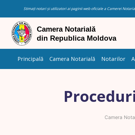
Stimați notari și utilizatori ai paginii web oficiale a Camerei Nota
Principală
Camera Notarială
Notarilor
A
Proceduri
Camera Notar