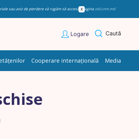
esoriale sau aviz de pierdere vă rugăm să accesați pagina
old.cnm.md
Caută
Logare
etățenilor
Cooperare internațională
Media
schise
I