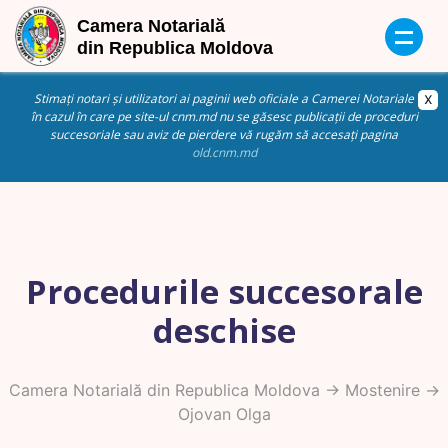
Stimați notari și utilizatori ai paginii web oficiale a Camerei Notariale
în cazul în care pe site-ul cnm.md nu se găsesc publicații de proceduri
succesoriale sau aviz de pierdere vă rugăm să accesați pagina
old.cnm.md
Procedurile succesorale
deschise
Camera Notarială din Republica Moldova
->
Mostenire
->
Ojovan Olga