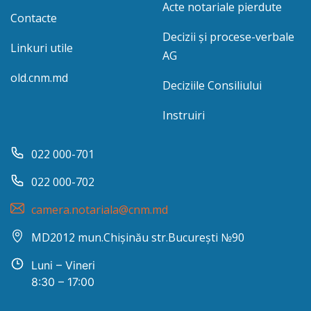
Acte notariale pierdute
Contacte
Decizii și procese-verbale
Linkuri utile
AG
old.cnm.md
Deciziile Consiliului
Instruiri
022 000-701
022 000-702
camera.notariala@cnm.md
MD2012 mun.Chișinău str.București №90
Luni – Vineri
8:30 – 17:00