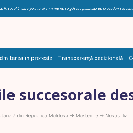
riale în cazul în care pe site-ul cnm.md nu se găsesc publicații de proceduri succ
dmiterea în profesie
Transparență decizională
C
le succesorale de
tarială din Republica Moldova
->
Mostenire
-> Novac Ilia