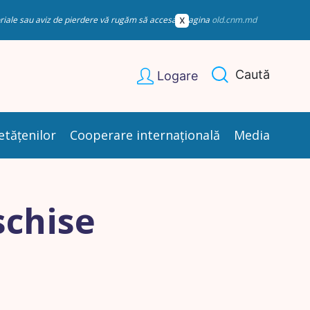
esoriale sau aviz de pierdere vă rugăm să accesați pagina
old.cnm.md
Caută
Logare
etățenilor
Cooperare internațională
Media
schise