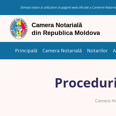
Stimați notari și utilizatori ai paginii web oficiale a Camerei Nota
Principală
Camera Notarială
Notarilor
A
Proceduri
Camera No