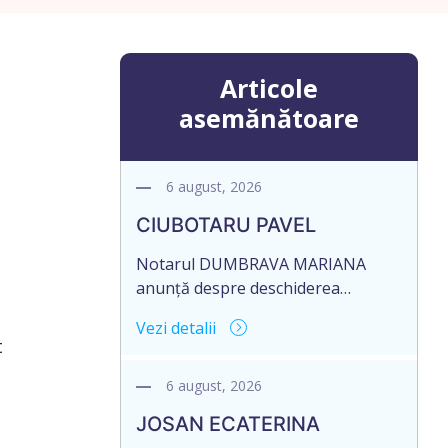
Articole
asemănătoare
6 august, 2026
CIUBOTARU PAVEL
Notarul DUMBRAVA MARIANA
anunță despre deschiderea
procedurii succesorale în urma
Vezi detalii
decesului cet. CIUBOTARU PAVEL,
t
data naşterii 28.12.1951, decedat la
data de 21 MAI 2026, IDNP
6 august, 2026
0971111370927. Informăm
JOSAN ECATERINA
succesibilii, că conform