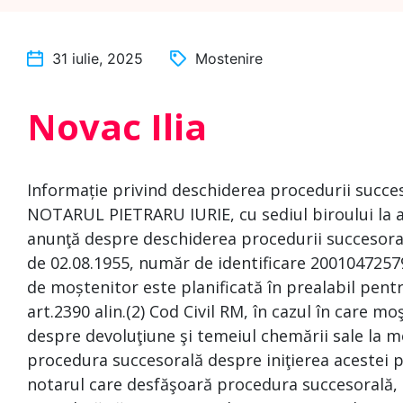
31 iulie, 2025
Mostenire
Novac Ilia
Informație privind deschiderea procedurii succe
NOTARUL PIETRARU IURIE, cu sediul biroului la ad
anunţă despre deschiderea procedurii succesorale
de 02.08.1955, număr de identificare 200104725791
de moștenitor este planificată în prealabil pent
art.2390 alin.(2) Cod Civil RM, în cazul în care mo
despre devoluţiune şi temeiul chemării sale la m
procedura succesorală despre iniţierea acestei p
notarul care desfăşoară procedura succesorală, 