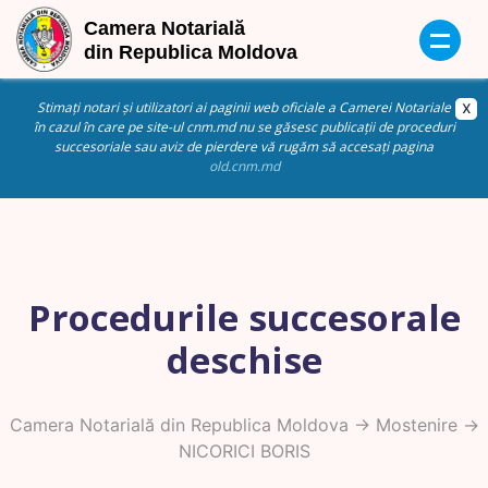
Stimați notari și utilizatori ai paginii web oficiale a Camerei Notariale
în cazul în care pe site-ul cnm.md nu se găsesc publicații de proceduri
succesoriale sau aviz de pierdere vă rugăm să accesați pagina
old.cnm.md
Procedurile succesorale
deschise
Camera Notarială din Republica Moldova
->
Mostenire
->
NICORICI BORIS