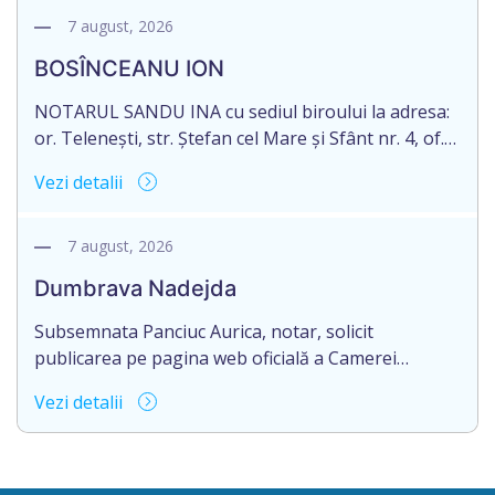
2003035009604, decedat/ă la data de 12.01.2026
7 august, 2026
/doisprezece ianuarie anul două mii douăzeci și
BOSÎNCEANU ION
șase/. Eliberarea certificatului de moștenitor este
[…]
NOTARUL SANDU INA cu sediul biroului la adresa:
or. Telenești, str. Ștefan cel Mare și Sfânt nr. 4, of.
1, anunță despre deschiderea procedurii
Vezi detalii
succesorale în urma decesului cet. BOSÎNCEANU
ION, născut/ă la 21.07.1980, cod personal
0991201351317, decedat/ă la data de 15.05.2021
7 august, 2026
/cincisprezece mai anul două mii douăzeci și unu/.
Dumbrava Nadejda
Eliberarea certificatului de moștenitor este […]
Subsemnata Panciuc Aurica, notar, solicit
publicarea pe pagina web oficială a Camerei
Notariale www.cnm.md a Informației despre
Vezi detalii
deschiderea procedurii succesorale cu următorul
conținut: Informație privind deschiderea procedurii
succesorale Notarul Panciuc Aurica, cu sediul
biroului la adresa: R.Moldova, or.Sîngerei,