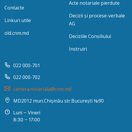
Acte notariale pierdute
Contacte
Decizii și procese-verbale
Linkuri utile
AG
old.cnm.md
Deciziile Consiliului
Instruiri
022 000-701
022 000-702
camera.notariala@cnm.md
MD2012 mun.Chișinău str.București №90
Luni – Vineri
8:30 – 17:00