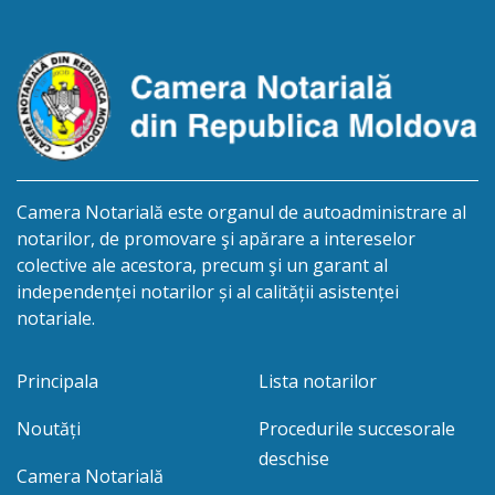
str.Independenţei, 83/4, anunță despre deschiderea
procedurii succesorale în urma decesului
cet.Dumbrava Nadejda, cetățeană moldoveană, a.n.
20 aprilie […]
Camera Notarială este organul de autoadministrare al
notarilor, de promovare şi apărare a intereselor
colective ale acestora, precum şi un garant al
independenței notarilor și al calității asistenței
notariale.
Principala
Lista notarilor
Noutăți
Procedurile succesorale
deschise
Camera Notarială