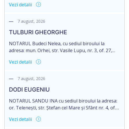
71 Legii 246/2018 privind la procedură notarială
Vezi detalii
notific Moștenitorii/ persoană care are un interes
legitim, despre deschiderea procedurii succesorale
notariale în urma decesului cet. DOGANIC ILIA,
7 august, 2026
decedat la data de 09.02.2025, cod personal
TULBURI GHEORGHE
2007040006216. Eliberarea certificatului de
moștenitor este planificată în prealabil pentru […]
NOTARUL Budeci Nelea, cu sediul biroului la
adresa: mun. Orhei, str. Vasile Lupu, nr. 3, of. 27,
anunță despre deschiderea procedurii succesorale
Vezi detalii
în urma decesului cet. TULBURI GHEORGHE,
născut/ă la 18.06.1970, IDNP 2002027022038,
decedat/ă la 16 mai 2026. Eliberarea certificatului de
7 august, 2026
moștenitor este planificată în prealabil după data
DODI EUGENIU
de 16.05.2027 termenul de opțiune pentru
acceptarea […]
NOTARUL SANDU INA cu sediul biroului la adresa:
or. Telenești, str. Ștefan cel Mare și Sfânt nr. 4, of.
1, anunță despre deschiderea procedurii
Vezi detalii
succesorale în urma decesului cet. DODI EUGENIU,
născut/ă la 11.03.1941, cod personal